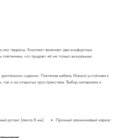
а или террасы. Комплект включает два комфортных
м плетением, что придает ей не только визуальную
 длительном сидении. Плетеная мебель Мальта устойчива к
, так и на открытых пространствах. Выбор материала и
ый ротанг (лента 8 мм)
Прочный алюминиевый каркас
териалов: