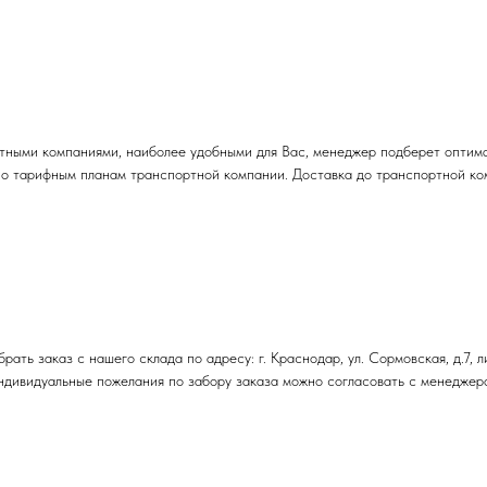
тными компаниями, наиболее удобными для Вас, менеджер подберет оптима
но тарифным планам транспортной компании. Доставка до транспортной ко
ть заказ с нашего склада по адресу: г. Краснодар, ул. Сормовская, д.7, л
 Индивидуальные пожелания по забору заказа можно согласовать с менедже