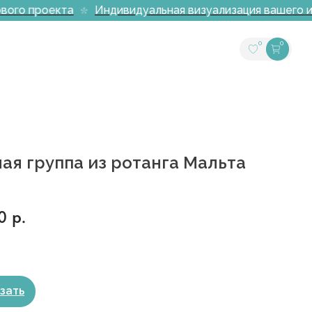
ого проекта
Индивидуальная визуализация вашего инт
0
0
ая группа из ротанга Мальта
0
р.
зать