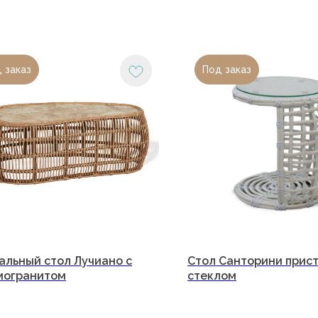
 заказ
Под заказ
и
Юридический адрес:
350059, г.Краснодар, ул.Уральская, д.22
Фактические адреса:
+7
г. Краснодар,
ул. Лизы
Чайкиной 2/3, 2 этаж
альный стол Лучиано с
Стол Санторини прист
а
г. Москва,
пр-т. Мира 211,
могранитом
стеклом
ТРЦ Европолис.
ество
Гра
Moсковская обл.,
г.о. Истра,
Пн-
д.Покровское,
Вс:
 оплата