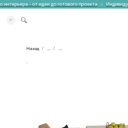
нтерьера - от идеи до готового проекта
Индивидуаль
Назад
...
...
/
/