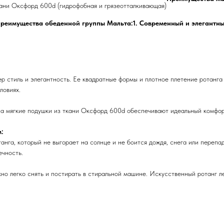
ани Оксфорд 600d (гидрофобная и грязеотталкивающая)
реимущества обеденной группы Мальта:
1. Современный и элегантны
р стиль и элегантность. Ее квадратные формы и плотное плетение ротанга
ловиях.
, а мягкие подушки из ткани Оксфорд 600d обеспечивают идеальный комфо
м:
нга, который не выгорает на солнце и не боится дождя, снега или перепа
ечность.
о легко снять и постирать в стиральной машине. Искусственный ротанг ле