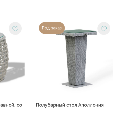
Под заказ
 (918) 270-56-03
авной, со
Полубарный стол Аполлония
office@malacca.ru
фик работы:
сб: с 9:00 до 18:00
 выходной