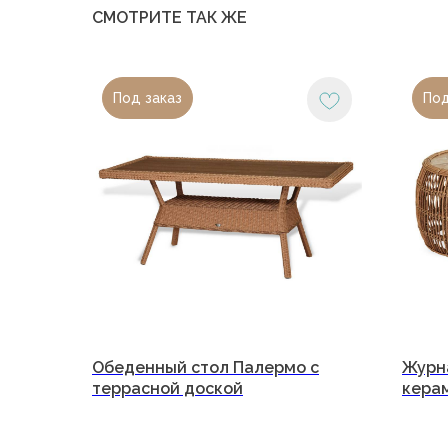
СМОТРИТЕ ТАК ЖЕ
Под заказ
Под
О компани
Каталог
Портфолио
Блог
Обеденный стол Палермо с
Журн
ООО «Малакка Гостеприимство»
Для бизнес
террасной доской
кера
ИНН 2312318794
Сотруднич
Договор оферты
Контакты
Политика обработки персональных данных
Доставка и