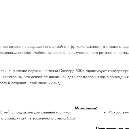
тное сочетание современного дизайна и функциональности для вашего сад
акаленным стеклом. Мебель выполнена из искусственного ротанга с плотны
 спине, а мягкие подушки из ткани Оксфорд 600d гарантируют комфорт при
ым условиям, что делает её идеальной для использования как в помещениях
лго и сохранять свой внешний вид.
Материалы:
 мм), с подушками для сидений и спинок
Искусственн
 с столешницей из закаленного стекла 6 мм
Преимущества ма