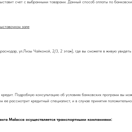
ыставит счет с выбранными товарами. Данный способ оплаты по банковским
выставочном зале
аснодар, ул.Лизы Чайконой, 2/3, 2 этаж), где вы сможете в живую увидеть
 кредит. Подробную консультацию об условиях банковских программ вы мож
ем ее рассмотрит кредитный специалист, и в случае принятия положительн
танга Malacca осуществляется транспортными компаниями: