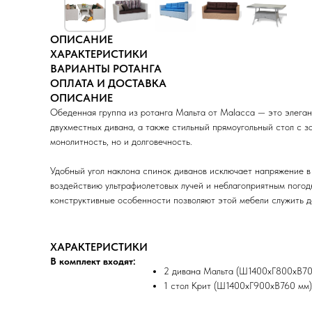
ОПИСАНИЕ
ХАРАКТЕРИСТИКИ
ВАРИАНТЫ РОТАНГА
ОПЛАТА И ДОСТАВКА
ОПИСАНИЕ
Обеденная группа из ротанга Мальта от Malacca — это элеган
двухместных дивана, а также стильный прямоугольный стол с з
монолитность, но и долговечность.
Удобный угол наклона спинок диванов исключает напряжение в
воздействию ультрафиолетовых лучей и неблагоприятным погодн
конструктивные особенности позволяют этой мебели служить до
ХАРАКТЕРИСТИКИ
В комплект входят:
2 дивана Мальта (Ш1400хГ800хВ700
1 стол Крит (Ш1400хГ900хВ760 мм)