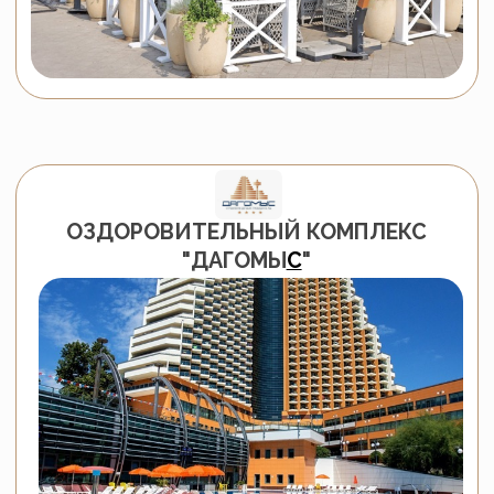
В
Санаторно-курортном комплексе
Bridge Resort
мебель от
Malacca
была
установлена в кафе, ресторанах и на
открытых летних площадках. Курорт,
который входит в ТОП-5 лучших отелей
для семейного отдыха по версии
Tripadvisor Travellers Choice, выбрал
плетеную мебель из экоротанга
для
создания уютных и стильных зон для
отдыха. Стильные
обеденные группы
,
кресла
и большие столы с уникальными
фактурами создают идеальные условия
для приема гостей и организации
комфортных ужинов на свежем воздухе.
Мебель
Malacca
идеально подходит для
кафе и ресторанов, поскольку она