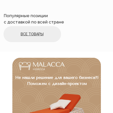
Портфолио
"СИЦИЛИЯ" СЕТЬ ПИЦЦЕРИЙ
В сети пиццерий
"СИЦИЛИЯ"
плетеная
мебель от
Malacca
установлена на
Не нашли решение для вашего бизнеса?!
летних террасах, создавая идеальные
Поможем с дизайн-проектом
условия для отдыха и обедов на свежем
воздухе. Эти пиццерии расположены в 30
населенных пунктах Краснодарского
края, Ростовской и Липецкой областях, и
мебель из экоротанга добавляет
заведениям элегантности и стиля.