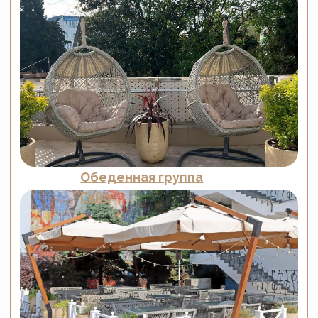
Лаундж группа
Лавелло
САНАТОРНО-КУРОРТНЫЙ
КОМПЛЕКС BRIDGE RESORT