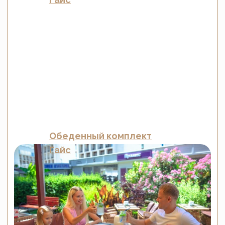
Почему выбирают
Malacca: экспертный
подход на каждом этапе
Собственное производство
Мебель создается вручную на нашей
фабрике в Краснодаре. Мы
контролируем качество на каждом
этапе — от рамы до упаковки.