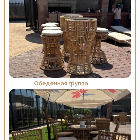
+7 (918) 270-56-03
ООО «Малакка
Гостеприимство»
office@malacca.ru
ИНН 2312318794
О компании
Сотрудничество
Каталог
Доставка и оплата