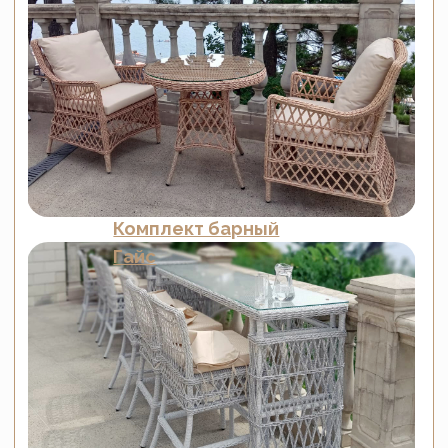
ОТЕЛЬ DREAM HOTEL | АНАПА
DREAM HOTEL ANAPA
сочетает в себе
роскошь и уют, а мебель от
Malacca
идеально дополняет стиль этого