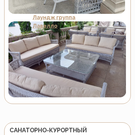
курортного комплекса. На террасах кафе и
ресторанов отеля установлены стильные
кресла
и
столы
из
экоротанга
, которые
не только придают атмосфере особый
шарм, но и обеспечивают комфорт для
гостей, наслаждающихся блюдами с видом
на Черное море. Эти элементы мебели
идеально подходят для уличных кафе и
ресторанов, создавая неповторимый стиль
и комфорт.
Мебель от
Malacca
для кафе и ресторанов
— это элегантное решение, устойчивое к
солнечным лучам и дождю, что делает её
идеальной для открытых террас. Она легко
сочетается с любым интерьером и
добавляет атмосферности, улучшая
впечатления от посещения ресторана.
Барный комплект
Лучиано