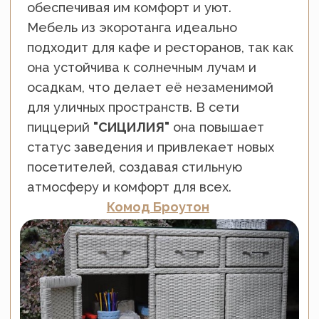
В
Оздоровительном комплексе "Дагомыс"
,
расположенном на побережье Черного моря,
наши комплекты плетеной мебели из
экоротанга
идеально вписываются в
атмосферу местных
кафе и ресторанов
.
Этот роскошный курорт в Сочи, с более чем
700 метрами морской набережной
,
предлагает своим гостям не только вкусные
блюда, но и уютную обстановку для отдыха. В
летних кафе
на пляже используются
диваны
,
кресла
и
столы
от
Malacca
, которые
гармонично сочетаются с общей
атмосферой.
Мебель из
экоротанга
прекрасно подходит
для
ресторанов
, так как устойчива к
солнечным лучам и воздействию влаги, что
делает её идеальной для уличных кафе.
Элегантный дизайн мебели добавляет стилю
и функциональности в любой интерьер,
создавая комфорт для гостей и подчеркивая
качество вашего заведения.
Подвесное кресло
Кастриес