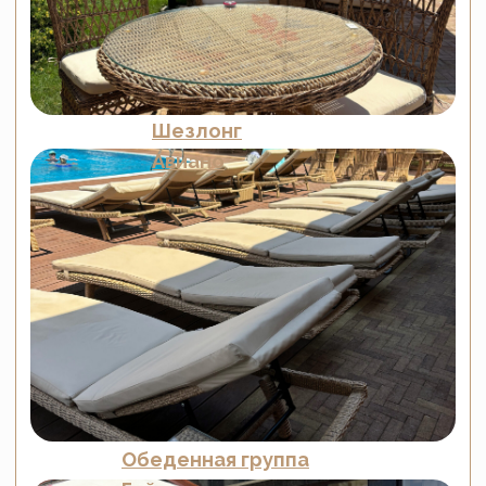
Портфолио
Контакты
Блог
Для бизнеса
Договор оферты
Политика обработки персональных данных
Cогласие на обработку персональных данных
Юридический адрес:
350059, г.Краснодар, ул.Уральская, д.22
Фактические адреса:
г. Краснодар,
ул. Лизы Чайкиной 2/3, 2 этаж
г. Москва,
пр-т. Мира 211,
ТРЦ Европолис.
Moсковская обл.,
г.о. Истра, д.Покровское,
ул. Центральная, здание 33
График работы:
Пн-сб: с 9:00 до 18:00
Вс: выходной
Copyright©2026