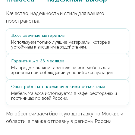
Качество, надежность и стиль для вашего
пространства
Долговечные материалы
Используем только лучшие материалы, которые
устойчивы к внешним воздействиям.
Гарантия до 36 месяцев
Мы предоставляем гарантию на всю мебель для
хранения при соблюдении условий эксплуатации.
Опыт работы с коммерческими объектами
+7 (918) 270-56-03
Мебель Malacca используется в кафе, ресторанах и
ООО «Малакка
гостиницах по всей России.
Гостеприимство»
office@malacca.ru
ИНН 2312318794
Мы обеспечиваем быструю доставку по Москве и
О компании
Сотрудничество
области, а также отправку в регионы России.
Каталог
Доставка и оплата
Портфолио
Контакты