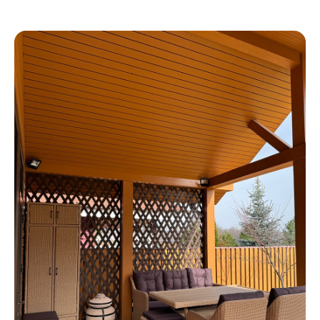
Блог
Для бизнеса
Договор оферты
Политика обработки персональных данных
Cогласие на обработку персональных данных
Юридический адрес:
350059, г.Краснодар, ул.Уральская, д.22
Фактические адреса:
г. Краснодар,
ул. Лизы Чайкиной 2/3, 2 этаж
г. Москва,
пр-т. Мира 211,
ТРЦ Европолис.
Moсковская обл.,
г.о. Истра, д.Покровское,
ул. Центральная, здание 33
График работы:
Пн-сб: с 9:00 до 18:00
Вс: выходной
Copyright©2026