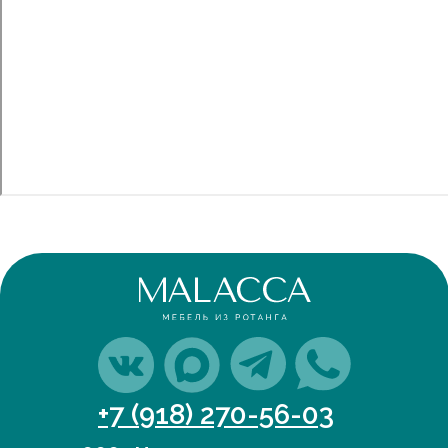
+7 (918) 270-56-03
ООО «Малакка
Гостеприимство»
office@malacca.ru
ИНН 2312318794
О компании
Сотрудничество
Каталог
Доставка и оплата
Портфолио
Контакты
Блог
Для бизнеса
Договор оферты
Политика обработки персональных данных
Cогласие на обработку персональных данных
Юридический адрес: