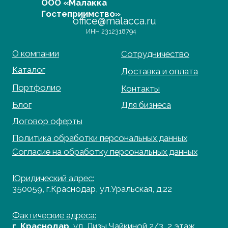
350059, г.Краснодар, ул.Уральская, д.22
Фактические адреса:
г. Краснодар,
ул. Лизы Чайкиной 2/3, 2 этаж
г. Москва,
пр-т. Мира 211,
ТРЦ Европолис.
Moсковская обл.,
г.о. Истра, д.Покровское,
ул. Центральная, здание 33
График работы:
Пн-сб: с 9:00 до 18:00
Вс: выходной
Copyright©2026