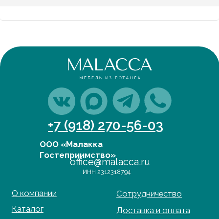
Политика обработки персональных данных
Cогласие на обработку персональных данных
Юридический адрес:
350059, г.Краснодар, ул.Уральская, д.22
Фактические адреса:
г. Краснодар,
ул. Лизы Чайкиной 2/3, 2 этаж
г. Москва,
пр-т. Мира 211,
ТРЦ Европолис.
Moсковская обл.,
г.о. Истра, д.Покровское,
ул. Центральная, здание 33
График работы:
Пн-сб: с 9:00 до 18:00
Вс: выходной
Copyright©2026