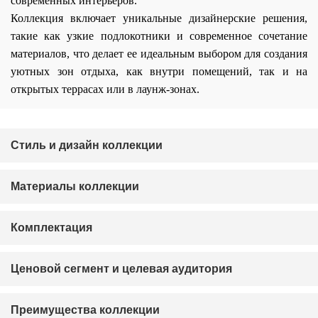
современных интерьеров.
Коллекция включает уникальные дизайнерские решения,
такие как узкие подлокотники и современное сочетание
материалов, что делает ее идеальным выбором для создания
уютных зон отдыха, как внутри помещений, так и на
открытых террасах или в лаунж-зонах.
Стиль и дизайн коллекции
+7 (918) 270-56-03
Материалы коллекции
ООО «Малакка
Гостеприимство»
office@malacca.ru
ИНН 2312318794
Комплектация
О компании
Сотрудничество
Каталог
Доставка и оплата
Ценовой сегмент и целевая аудитория
Портфолио
Контакты
Блог
Для бизнеса
Преимущества коллекции
Договор оферты