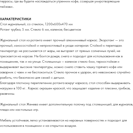
террасы, где вы будете наслаждаться утренним кофе, созерцая умиротворяющие
пейзажи..
ХАРАКТЕРИСТИКИ
Стол журнальный, со стеклом, 1200х600х470 мм
Ротанг трубка, 5 мм. Стекло 6 мм, каленое, бесцветное
Журнальный стол из ротанга имеет прочный алюминиевый каркас. Экоротанг — это
прочный, износостойкий и неприхотливый в уходе материал. Стойкий к перепадам
температур: не рассыхается от жары, не выгорает от прямых солнечных лучей, не
трескается на морозе. Не боится дождя, снега и подходит для использования как в
помещениях, так и на улице. Столешница — каленое стекло 6мм, термостойкая и
выдерживает высокие температуры, можно смело ставить чашку горячего кофе или
заварник с чаем и не беспокоиться. Стекло прочное к ударам, его невозможно случайно
разбить, что безопасно для семей с детьми.
Благодаря плотному переплетению ротанга вокруг каркаса, стол способен выдерживать
нагрузки в 100 кг. . Каркас окрашен краской, что защищает изделие от плесени, грибков,
ржавчины.
Журнальный стол Женева имеет дополнительную полочку под столешницей, для журналов,
пледа или настольных игр.
Мебель устойчивая, легко устанавливаются на неровных поверхностях и подходит для
использования в помещении и на открытом воздухе.