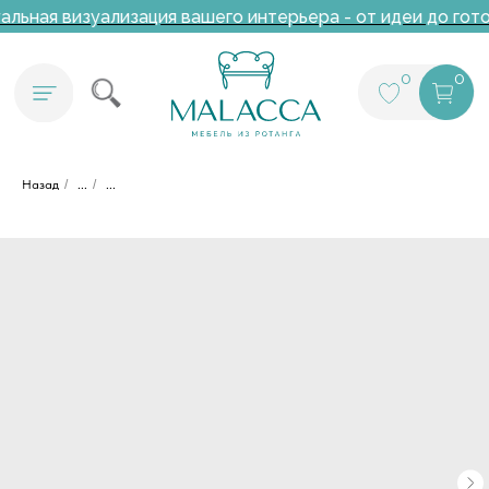
льная визуализация вашего интерьера - от идеи до гото
0
0
Назад
/
...
/
...