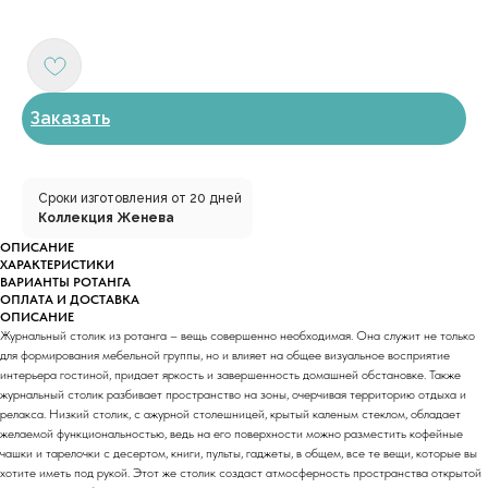
Заказать
Сроки изготовления от 20 дней
Коллекция Женева
ОПИСАНИЕ
ХАРАКТЕРИСТИКИ
ВАРИАНТЫ РОТАНГА
ОПЛАТА И ДОСТАВКА
ОПИСАНИЕ
Журнальный столик из ротанга – вещь совершенно необходимая. Она служит не только
для формирования мебельной группы, но и влияет на общее визуальное восприятие
интерьера гостиной, придает яркость и завершенность домашней обстановке. Также
журнальный столик разбивает пространство на зоны, очерчивая территорию отдыха и
релакса. Низкий столик, с ажурной столешницей, крытый каленым стеклом, обладает
желаемой функциональностью, ведь на его поверхности можно разместить кофейные
чашки и тарелочки с десертом, книги, пульты, гаджеты, в общем, все те вещи, которые вы
хотите иметь под рукой. Этот же столик создаст атмосферность пространства открытой