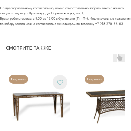
Moсковская обл.,
г.о. Истра, д.Покровское,
ул. Центральная, здание 33
По предварительному согласованию, можно самостоятельно забрать заказ с нашего
склада по адресу: г. Краснодар, ул. Сормовская, д.7, лит.Ц.
Время работы склада: с 9.00 до 18.00 в будние дни (Пн-Пт). Индивидуальные пожелания
График работы:
по забору заказа можно согласовать с менеджером по телефону +7 918 270-56-03
Пн-сб: с 9:00 до 18:00
Вс: выходной
Copyright©2026
СМОТРИТЕ ТАК ЖЕ
Под заказ
Под заказ