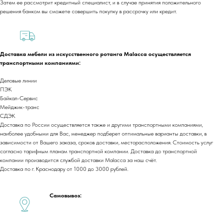
Затем ее рассмотрит кредитный специалист, и в случае принятия положительного
решения банком вы сможете совершить покупку в рассрочку или кредит.
+7 (918) 270-56-03
ООО «Малакка
Гостеприимство»
office@malacca.ru
Доставка мебели из искусственного ротанга Malacca осуществляется
ИНН 2312318794
транспортными компаниями:
О компании
Сотрудничество
Деловые линии
Каталог
Доставка и оплата
ПЭК
Портфолио
Контакты
Байкал-Сервис
Мейджик-транс
Блог
Для бизнеса
СДЭК
Договор оферты
Доставка по России осуществляется также и другими транспортными компаниями,
Политика обработки персональных данных
наиболее удобными для Вас, менеджер подберет оптимальные варианты доставки, в
Cогласие на обработку персональных данных
зависимости от Вашего заказа, сроков доставки, месторасположения. Стоимость услуг
согласно тарифным планам транспортной компании. Доставка до транспортной
Юридический адрес:
компании производится службой доставки Malacca за наш счёт.
350059, г.Краснодар, ул.Уральская, д.22
Доставка по г. Краснодару от 1000 до 3000 рублей.
Фактические адреса:
г. Краснодар,
ул. Лизы Чайкиной 2/3, 2 этаж
Самовывоз:
г. Москва,
пр-т. Мира 211,
ТРЦ Европолис.