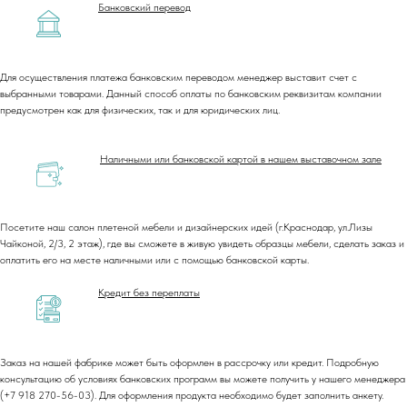
Банковский перевод
Для осуществления платежа банковским переводом менеджер выставит счет с
выбранными товарами. Данный способ оплаты по банковским реквизитам компании
предусмотрен как для физических, так и для юридических лиц.
Наличными или банковской картой в нашем выставочном зале
Посетите наш салон плетеной мебели и дизайнерских идей (г.Краснодар, ул.Лизы
Чайконой, 2/3, 2 этаж), где вы сможете в живую увидеть образцы мебели, сделать заказ и
оплатить его на месте наличными или с помощью банковской карты.
Кредит без переплаты
Заказ на нашей фабрике может быть оформлен в рассрочку или кредит. Подробную
консультацию об условиях банковских программ вы можете получить у нашего менеджера
(+7 918 270-56-03). Для оформления продукта необходимо будет заполнить анкету.