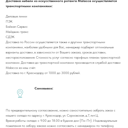
Доставка мебели из искусственного ротанга Malacca осуществляется
О компании
Сотрудничество
транспортными компаниями:
Каталог
Доставка и оплата
Деловые линии
Портфолио
Контакты
ПЭК
Блог
Для бизнеса
Байкал-Сервис
Договор оферты
Мейджик-транс
СДЭК
Политика обработки персональных данных
Доставка по России осуществляется также и другими транспортными
Cогласие на обработку персональных данных
компаниями, наиболее удобными для Вас, менеджер подберет оптимальные
варианты доставки, в зависимости от Вашего заказа, сроков доставки,
Юридический адрес:
месторасположения. Стоимость услуг согласно тарифным планам транспортной
350059, г.Краснодар, ул.Уральская, д.22
компании. Доставка до транспортной компании производится службой доставки
Malacca за наш счёт.
Фактические адреса:
г. Краснодар,
ул. Лизы Чайкиной 2/3, 2 этаж
Доставка по г. Краснодару от 1000 до 3000 рублей.
г. Москва,
пр-т. Мира 211,
ТРЦ Европолис.
Самовывоз:
Moсковская обл.,
г.о. Истра, д.Покровское,
ул. Центральная, здание 33
График работы:
По предварительному согласованию, можно самостоятельно забрать заказ с
Пн-сб: с 9:00 до 18:00
нашего склада по адресу: г. Краснодар, ул. Сормовская, д.7, лит.Ц.
Вс: выходной
Время работы склада: с 9.00 до 18.00 в будние дни (Пн-Пт). Индивидуальные
пожелания по забору заказа можно согласовать с менеджером по телефону