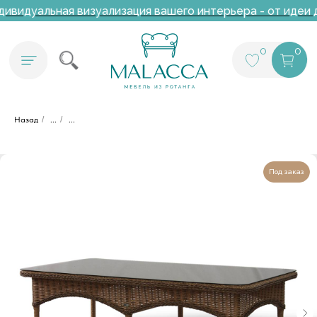
ивидуальная визуализация вашего интерьера - от идеи д
0
0
Назад
/
...
/
...
Под заказ