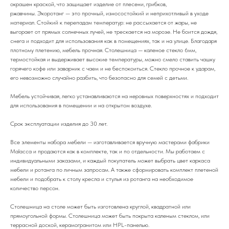
окрашен краской, что защищает изделие от плесени, грибков,
ржавчины. Экоротанг — это прочный, износостойкий и неприхотливый в уходе
материал. Стойкий к перепадам температур: не рассыхается от жары, не
выгорает от прямых солнечных лучей, не трескается на морозе. Не боится дождя,
снега и подходит для использования как в помещениях, так и на улице. Благодаря
плотному плетению, мебель прочная. Столешница — каленое стекло 6мм,
термостойкая и выдерживает высокие температуры, можно смело ставить чашку
горячего кофе или заварник с чаем и не беспокоиться. Стекло прочное к ударам,
его невозможно случайно разбить, что безопасно для семей с детьми.
Мебель устойчивая, легко устанавливаются на неровных поверхностях и подходит
для использования в помещении и на открытом воздухе.
Срок эксплуатации изделия до 30 лет.
Все элементы набора мебели — изготавливается вручную мастерами фабрики
Malacca и продаются как в комплекте, так и по отдельности. Мы работаем с
индивидуальными заказами, и каждый покупатель может выбрать цвет каркаса
мебели и ротанга по личным запросам. А также сформировать комплект плетеной
мебели и подобрать к столу кресла и стулья из ротанга на необходимое
количество персон.
Столешница на столе может быть изготовлена круглой, квадратной или
прямоугольной формы. Столешница может быть покрыта каленым стеклом, или
террасной доской, керамогранитом или HPL-панелью.