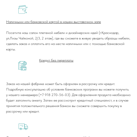
Наличными или банковской картой в нашем выставочном зале
Посетите наш салон плетеной мебели и дизайнерских идей (г.Краснодар,
ул.Лизы Чайконой, 2/3, 2 этаж), где вы сможете в живую увидеть образцы мебели,
сделать заказ и оплатить его на месте наличными или с помощью банковской
карты.
Кредит без переплаты
Заказ на нашей фабрике может быть оформлен в рассрочку или кредит.
Подробную консультацию об условиях банковских программ вы можете получить
у нашего менеджера (+7 918 270-56-03). Для оформления продукта необходимо
будет заполнить анкету. Затем ее рассмотрит кредитный специалист, и в случае
принятия положительного решения банком вы сможете совершить покупку в
+7 (918) 270-56-03
рассрочку или кредит.
ООО «Малакка
Гостеприимство»
office@malacca.ru
ИНН 2312318794