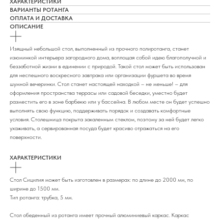
ХАРАКТЕРИСТИКИ
ВАРИАНТЫ РОТАНГА
ОПЛАТА И ДОСТАВКА
ОПИСАНИЕ
Изящный небольшой стол, выполненный из прочного полиротанга, станет
изюминкой интерьера загородного дома, воплощая собой идею благополучной и
беззаботной жизни в единении с природой. Такой стол может быть использован
для неспешного воскресного завтрака или организации фуршета во время
шумной вечеринки. Стол станет настоящей находкой – не меньше! – для
оформления пространства террасы или садовой беседки, уместно будет
разместить его в зоне барбекю или у бассейна. В любом месте он будет успешно
выполнять свою функцию, поддерживать порядок и создавать комфортные
условия. Столешница покрыта закаленным стеклом, поэтому за ней будет легко
ухаживать, а сервированная посуда будет красиво отражаться на его
поверхности.
ХАРАКТЕРИСТИКИ
Стол Сицилия может быть изготовлен в размерах: по длине до 2000 мм, по
ширине до 1500 мм.
Тип ротанга: трубка, 5 мм.
Стол обеденный из ротанга имеет прочный алюминиевый каркас. Каркас