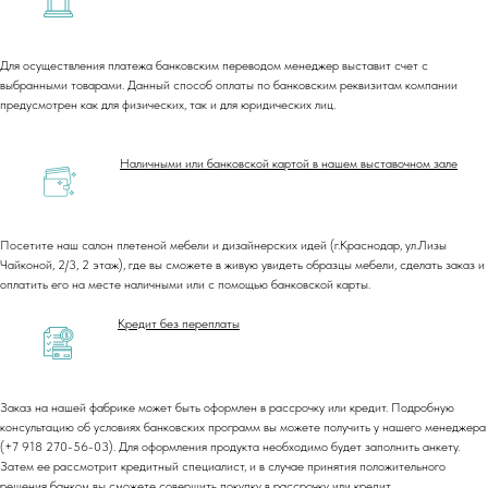
Для осуществления платежа банковским переводом менеджер выставит счет с
выбранными товарами. Данный способ оплаты по банковским реквизитам компании
предусмотрен как для физических, так и для юридических лиц.
Наличными или банковской картой в нашем выставочном зале
Посетите наш салон плетеной мебели и дизайнерских идей (г.Краснодар, ул.Лизы
Чайконой, 2/3, 2 этаж), где вы сможете в живую увидеть образцы мебели, сделать заказ и
оплатить его на месте наличными или с помощью банковской карты.
Кредит без переплаты
Заказ на нашей фабрике может быть оформлен в рассрочку или кредит. Подробную
консультацию об условиях банковских программ вы можете получить у нашего менеджера
(+7 918 270-56-03). Для оформления продукта необходимо будет заполнить анкету.
Затем ее рассмотрит кредитный специалист, и в случае принятия положительного
решения банком вы сможете совершить покупку в рассрочку или кредит.