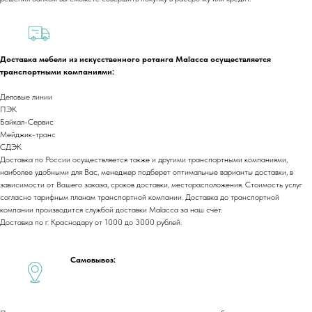
+7 (918) 270-56-03
ООО «Малакка
Гостеприимство»
office@malacca.ru
Доставка мебели из искусственного ротанга Malacca осуществляется
ИНН 2312318794
транспортными компаниями:
О компании
Сотрудничество
Деловые линии
Каталог
Доставка и оплата
ПЭК
Байкал-Сервис
Портфолио
Контакты
Мейджик-транс
Блог
Для бизнеса
СДЭК
Договор оферты
Доставка по России осуществляется также и другими транспортными компаниями,
наиболее удобными для Вас, менеджер подберет оптимальные варианты доставки, в
Политика обработки персональных данных
зависимости от Вашего заказа, сроков доставки, месторасположения. Стоимость услуг
Cогласие на обработку персональных данных
согласно тарифным планам транспортной компании. Доставка до транспортной
компании производится службой доставки Malacca за наш счёт.
Юридический адрес:
Доставка по г. Краснодару от 1000 до 3000 рублей.
350059, г.Краснодар, ул.Уральская, д.22
Фактические адреса:
г. Краснодар,
ул. Лизы Чайкиной 2/3, 2 этаж
Самовывоз:
г. Москва,
пр-т. Мира 211,
ТРЦ Европолис.
Moсковская обл.,
г.о. Истра, д.Покровское,