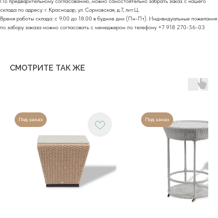
По предварительному согласованию, можно самостоятельно забрать заказ с нашего
ул. Центральная, здание 33
склада по адресу: г. Краснодар, ул. Сормовская, д.7, лит.Ц.
Время работы склада: с 9.00 до 18.00 в будние дни (Пн-Пт). Индивидуальные пожелания
График работы:
по забору заказа можно согласовать с менеджером по телефону +7 918 270-56-03
Пн-сб: с 9:00 до 18:00
Вс: выходной
Copyright©2026
СМОТРИТЕ ТАК ЖЕ
Под заказ
Под заказ