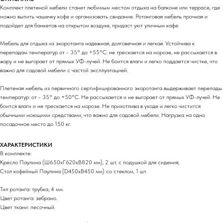
Комплект плетеной мебели станет любимым местом отдыха на балконе или террасе, где
можно выпить чашечку кофе и организовать свидание. Ротанговая мебель прочная и
подойдет для банкетов на открытом воздухе, придаст уют уличным кафе.
Мебель для отдыха из экоротанга надежная, долговечная и легкая. Устойчива к
перепадам температур от - 35° до +55°С: не трескается на морозе, не рассыхается в
жару и не выгорает от прямых УФ-лучей. Не боится влаги и легко поддается чистке, что
важно для садовой мебели с частой эксплуатацией.
Плетеная мебель из первичного сертифицированного экоротанга выдерживает перепады
температур: от - 35° до +50°С. Не рассыхается и не выгорает от прямых УФ-лучей. Не
боится влаги и не трескается на морозе. Не прихотлива в уходе и легко чистится
обычными моющими средствами, что важно для садовой мебели. Нагрузка на одно
посадочное место до 150 кг.
ХАРАКТЕРИСТИКИ
В комплекте:
Кресло Паулина (Ш650хГ620хВ820 мм), 2 шт, с подушкой для сидения;
Стол кофейный Паулина (D450хВ450 мм) со стеклом, 1 шт.
Тип ротанга: трубка, 4 мм.
Цвет ротанга: зебрано.
Цвет ткани: песочный.