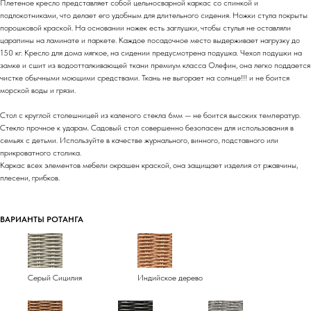
Плетеное кресло представляет собой цельносварной каркас со спинкой и
подлокотниками, что делает его удобным для длительного сидения. Ножки стула покрыты
порошковой краской. На основании ножек есть заглушки, чтобы стулья не оставляли
царапины на ламинате и паркете. Каждое посадочное место выдерживает нагрузку до
150 кг. Кресло для дома мягкое, на сидении предусмотрена подушка. Чехол подушки на
замке и сшит из водоотталкивающей ткани премиум класса Олефин, она легко поддается
чистке обычными моющими средствами. Ткань не выгорает на солнце!!! и не боится
морской воды и грязи.
Стол с круглой столешницей из каленого стекла 6мм — не боится высоких температур.
Стекло прочное к ударам. Садовый стол совершенно безопасен для использования в
семьях с детьми. Используйте в качестве журнального, винного, подставного или
прикроватного столика.
Каркас всех элементов мебели окрашен краской, она защищает изделия от ржавчины,
плесени, грибков.
ВАРИАНТЫ РОТАНГА
Серый Сицилия
Индийское дерево