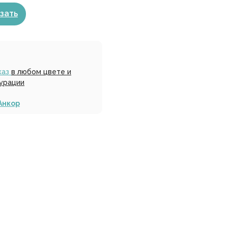
зать
каз
в любом цвете и
урации
Анкор