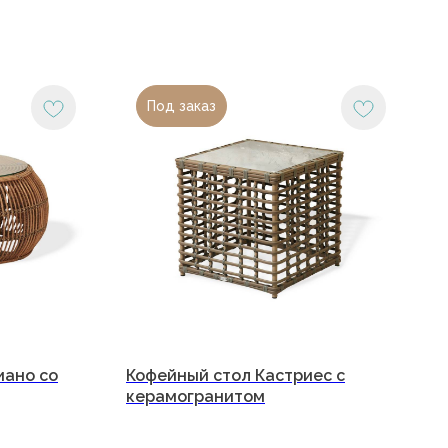
Под заказ
 (918) 270-56-03
office@malacca.ru
иано со
Кофейный стол Кастриес с
керамогранитом
фик работы:
сб: с 9:00 до 18:00