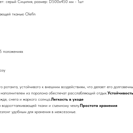
вет: серый Сицилия, размер: D500х450 мм - 1шт
ающей тканью Olefin
 5 положениях
озу
го ротанга, устойчивого к внешним воздействиям, что делает его долговечн
с наполнителем из поролона обеспечат расслабляющий отдых.
Устойчивость
ждя, снега и жаркого солнца.
Легкость в уходе
я водоотталкивающей ткани и съемному чехлу.
Простота хранения
езлонг удобным для хранения в межсезонье.