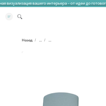
 визуализация вашего интерьера - от идеи до готового
Назад
...
...
/
/