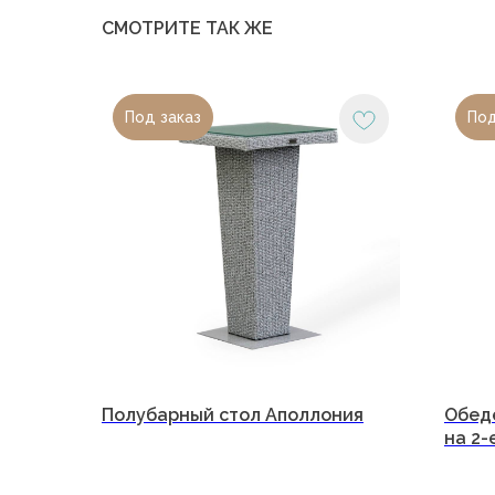
СМОТРИТЕ ТАК ЖЕ
Под заказ
Под
О компани
Каталог
Портфолио
Блог
ООО «Малакка Гостеприимство»
Полубарный стол Аполлония
Обед
Для бизнес
на 2-
ИНН 2312318794
Сотруднич
Договор оферты
Контакты
Политика обработки персональных данных