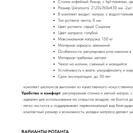
Столик кофейный Анкор, с hpl-панелью, ц
Размер Шезлонга: 2120х760х430 мм -2шт
В комплект входит: матрас с водоотталкив
Тип ротанга: лента, 8 мм
Цвет ротанга: серый Сицилия
Цвет матраса: голубой
Максимальная нагрузка: 150 кг
Материал каркаса: алюминий
Особенности: регулировка угла наклона в
Материал гребенки: металл
Чехол на молнии, съемный и моющийся
Устойчивость к влаге, ультрафиолету и мор
Срок эксплуатации: до 30 лет
: комплект шезлонгов выполнен из качественного искусственно
Удобство и комфорт
: регулируемая спинка и мягкий матрас 
: идеален для использования на открытом воздухе, не боится до
: легко чистится и поддерживает первоначальный вид благодар
: компактный размер и возможность укладки матраса делают ш
ВАРИАНТЫ РОТАНГА