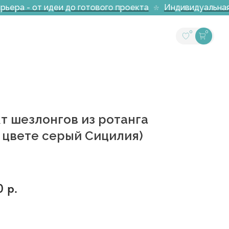
ера - от идеи до готового проекта
Индивидуальная в
0
0
т шезлонгов из ротанга
в цвете серый Сицилия)
0
р.