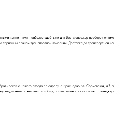
тными компаниями, наиболее удобными для Вас, менеджер подберет оптима
но тарифным планам транспортной компании. Доставка до транспортной ко
ть заказ с нашего склада по адресу: г. Краснодар, ул. Сормовская, д.7, л
 Индивидуальные пожелания по забору заказа можно согласовать с менедже