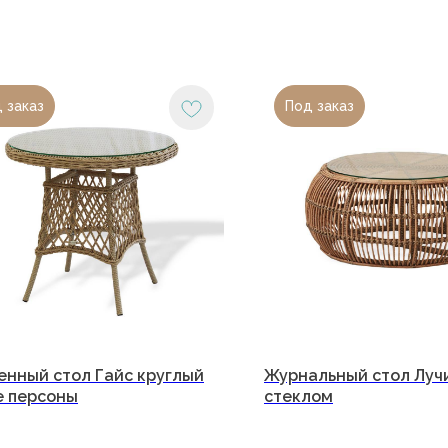
 заказ
Под заказ
и
Юридический адрес:
350059, г.Краснодар, ул.Уральская, д.22
Фактические адреса:
+7
г. Краснодар,
ул. Лизы
Чайкиной 2/3, 2 этаж
енный стол Гайс круглый
Журнальный стол Луч
а
г. Москва,
пр-т. Мира 211,
е персоны
стеклом
ТРЦ Европолис.
ество
Гра
Moсковская обл.,
г.о. Истра,
Пн-
д.Покровское,