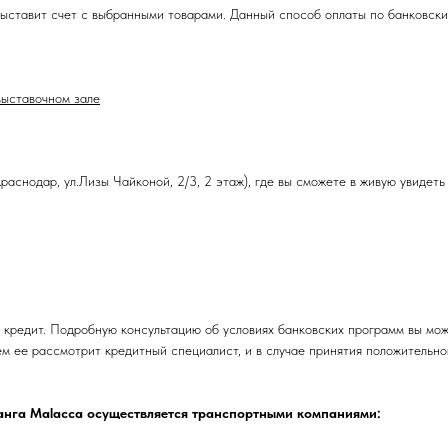
ыставит счет с выбранными товарами. Данный способ оплаты по банковским
выставочном зале
аснодар, ул.Лизы Чайконой, 2/3, 2 этаж), где вы сможете в живую увидеть
 кредит. Подробную консультацию об условиях банковских программ вы мож
ем ее рассмотрит кредитный специалист, и в случае принятия положительн
танга Malacca осуществляется транспортными компаниями: