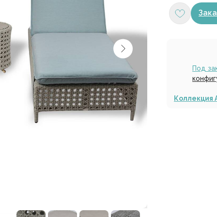
Зака
Под за
конфиг
Коллекция 