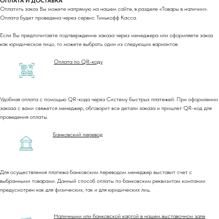
ОПЛАТА И ДОСТАВКА
Оплатить заказ Вы можете напрямую на нашем сайте, в разделе «Товары в наличии».
Оплата будет проведена через сервис Тинькофф Касса.
Если Вы предпочитаете подтверждение заказа через менеджера или оформляете заказ
как юридическое лицо, то можете выбрать один из следующих вариантов:
Оплата по QR-коду
Удобная оплата с помощью QR-кода через Систему быстрых платежей. При оформлении
заказа с вами свяжется менеджер, обговорит все детали заказа и пришлет QR-код для
проведения оплаты.
Банковский перевод
Для осуществления платежа банковским переводом менеджер выставит счет с
выбранными товарами. Данный способ оплаты по банковским реквизитам компании
предусмотрен как для физических, так и для юридических лиц.
Наличными или банковской картой в нашем выставочном зале