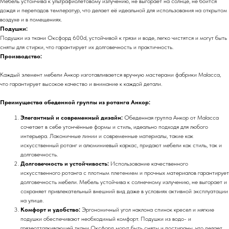
Мебель устойчива к ультрафиолетовому излучению, не выгорает на солнце, не боится
дождя и перепадов температур, что делает её идеальной для использования на открытом
воздухе и в помещениях.
Подушки:
Подушки из ткани Оксфорд 600d, устойчивой к грязи и воде, легко чистятся и могут быть
сняты для стирки, что гарантирует их долговечность и практичность.
Производство:
Каждый элемент мебели Анкор изготавливается вручную мастерами фабрики Malacca,
что гарантирует высокое качество и внимание к каждой детали.
Преимущества обеденной группы из ротанга Анкор:
Элегантный и современный дизайн:
Обеденная группа Анкор от Malacca
сочетает в себе утончённые формы и стиль, идеально подходя для любого
интерьера. Лаконичные линии и современные материалы, такие как
искусственный ротанг и алюминиевый каркас, придают мебели как стиль, так и
долговечность.
Долговечность и устойчивость:
Использование качественного
искусственного ротанга с плотным плетением и прочных материалов гарантирует
долговечность мебели. Мебель устойчива к солнечному излучению, не выгорает и
сохраняет привлекательный внешний вид даже в условиях активной эксплуатации
на улице.
Комфорт и удобство:
Эргономичный угол наклона спинок кресел и мягкие
подушки обеспечивают необходимый комфорт. Подушки из водо- и
грязеотталкивающей ткани Оксфорд могут быть сняты и постираны, что делает