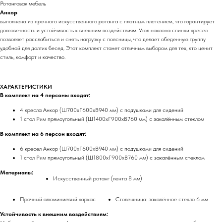
Ротанговая мебель
Анкор
выполнена из прочного искусственного ротанга с плотным плетением, что гарантирует
долговечность и устойчивость к внешним воздействиям. Угол наклона спинки кресел
позволяет расслабиться и снять нагрузку с поясницы, что делает обеденную группу
удобной для долгих бесед. Этот комплект станет отличным выбором для тех, кто ценит
стиль, комфорт и качество.
ХАРАКТЕРИСТИКИ
В комплект на 4 персоны входят:
4 кресла Анкор (Ш700хГ600хВ940 мм) с подушками для сидений
1 стол Рим прямоугольный (Ш1400хГ900хВ760 мм) с закалённым стеклом
В комплект на 6 персон входят:
6 кресел Анкор (Ш700хГ600хВ940 мм) с подушками для сидений
1 стол Рим прямоугольный (Ш1800хГ900хВ760 мм) с закалённым стеклом
Материалы:
Искусственный ротанг (лента 8 мм)
Прочный алюминиевый каркас
Столешница: закалённое стекло 6 мм
Устойчивость к внешним воздействиям: