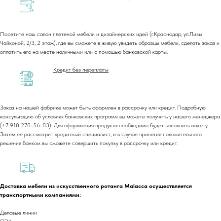
Посетите наш салон плетеной мебели и дизайнерских идей (г.Краснодар, ул.Лизы
Чайконой, 2/3, 2 этаж), где вы сможете в живую увидеть образцы мебели, сделать заказ и
оплатить его на месте наличными или с помощью банковской карты.
Кредит без переплаты
Заказ на нашей фабрике может быть оформлен в рассрочку или кредит. Подробную
+7 (918) 270-56-03
консультацию об условиях банковских программ вы можете получить у нашего менеджера
(+7 918 270-56-03). Для оформления продукта необходимо будет заполнить анкету.
ООО «Малакка
Затем ее рассмотрит кредитный специалист, и в случае принятия положительного
Гостеприимство»
решения банком вы сможете совершить покупку в рассрочку или кредит.
office@malacca.ru
ИНН 2312318794
О компании
Сотрудничество
Каталог
Доставка и оплата
Доставка мебели из искусственного ротанга Malacca осуществляется
Портфолио
Контакты
транспортными компаниями:
Блог
Для бизнеса
Деловые линии
Договор оферты