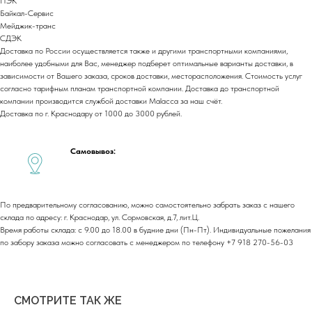
ПЭК
Политика обработки персональных данных
Байкал-Сервис
Cогласие на обработку персональных данных
Мейджик-транс
СДЭК
Юридический адрес:
Доставка по России осуществляется также и другими транспортными компаниями,
350059, г.Краснодар, ул.Уральская, д.22
наиболее удобными для Вас, менеджер подберет оптимальные варианты доставки, в
зависимости от Вашего заказа, сроков доставки, месторасположения. Стоимость услуг
Фактические адреса:
согласно тарифным планам транспортной компании. Доставка до транспортной
г. Краснодар,
ул. Лизы Чайкиной 2/3, 2 этаж
компании производится службой доставки Malacca за наш счёт.
г. Москва,
пр-т. Мира 211,
Доставка по г. Краснодару от 1000 до 3000 рублей.
ТРЦ Европолис.
Moсковская обл.,
г.о. Истра, д.Покровское,
ул. Центральная, здание 33
Самовывоз:
График работы:
Пн-сб: с 9:00 до 18:00
Вс: выходной
По предварительному согласованию, можно самостоятельно забрать заказ с нашего
склада по адресу: г. Краснодар, ул. Сормовская, д.7, лит.Ц.
Время работы склада: с 9.00 до 18.00 в будние дни (Пн-Пт). Индивидуальные пожелания
Copyright©2026
по забору заказа можно согласовать с менеджером по телефону +7 918 270-56-03
СМОТРИТЕ ТАК ЖЕ