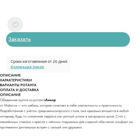
Заказать
Сроки изготовления от 20 дней
Коллекция Анкор
ОПИСАНИЕ
ХАРАКТЕРИСТИКИ
ВАРИАНТЫ РОТАНГА
ОПЛАТА И ДОСТАВКА
ОПИСАНИЕ
Обеденная группа из ротанга
Анкор
от Malacca — это мебель, которая сочетает в себе элегантность и практичность.
Разработанная с учётом средиземноморского стиля, она идеально впишется в любой
интерьер, будь то солнечная терраса или уютный уголок в загородном доме. Стол с
закалённым стеклом и кресла с мягкими подушками для сидений обеспечат комфорт на
протяжении длительных встреч с семьей или друзьями.