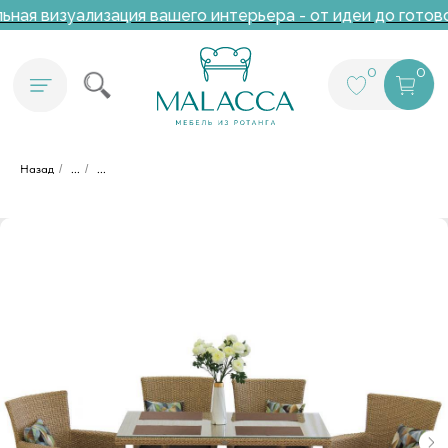
ная визуализация вашего интерьера - от идеи до готово
0
0
Назад
/
...
/
...