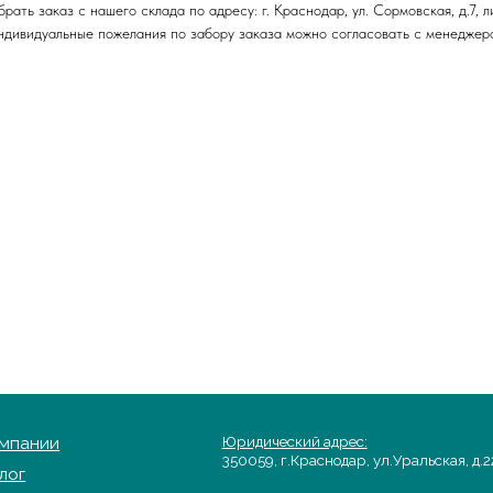
ть заказ с нашего склада по адресу: г. Краснодар, ул. Сормовская, д.7, л
 Индивидуальные пожелания по забору заказа можно согласовать с менедже
и
Юридический адрес:
350059, г.Краснодар, ул.Уральская, д.22
Фактические адреса:
+7
г. Краснодар,
ул. Лизы
Чайкиной 2/3, 2 этаж
а
г. Москва,
пр-т. Мира 211,
ТРЦ Европолис.
ество
Гра
Moсковская обл.,
г.о. Истра,
Пн-
д.Покровское,
Вс:
 оплата
ул. Центральная, здание 33
Copyright©2026