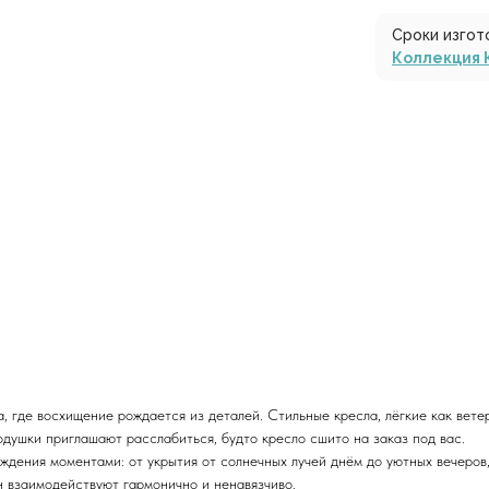
Сроки изгот
Коллекция 
 где восхищение рождается из деталей. Стильные кресла, лёгкие как ветер
душки приглашают расслабиться, будто кресло сшито на заказ под вас.
аждения моментами: от укрытия от солнечных лучей днём до уютных вечеров
н взаимодействуют гармонично и ненавязчиво.