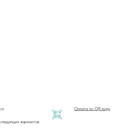
са.
Оплата по QR-коду
 следующих вариантов: