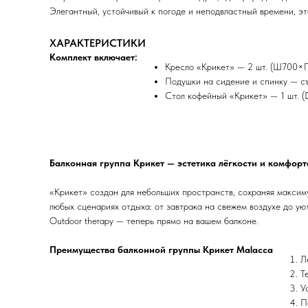
Элегантный, устойчивый к погоде и неподвластный времени, эт
ХАРАКТЕРИСТИКИ
Комплект включает:
Кресло «Крикет» — 2 шт. (Ш700×
Подушки на сидение и спинку — с
Стол кофейный «Крикет» — 1 шт. 
Балконная группа Крикет — эстетика лёгкости и комфорт
«Крикет» создан для небольших пространств, сохраняя максим
любых сценариях отдыха: от завтрака на свежем воздухе до ую
Outdoor therapy — теперь прямо на вашем балконе.
Преимущества балконной группы Крикет Malacca
Л
Т
У
П