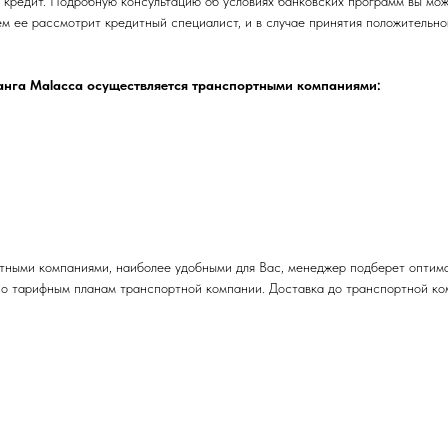
 кредит. Подробную консультацию об условиях банковских программ вы мож
ем ее рассмотрит кредитный специалист, и в случае принятия положительн
танга Malacca осуществляется транспортными компаниями:
тными компаниями, наиболее удобными для Вас, менеджер подберет оптима
но тарифным планам транспортной компании. Доставка до транспортной ко