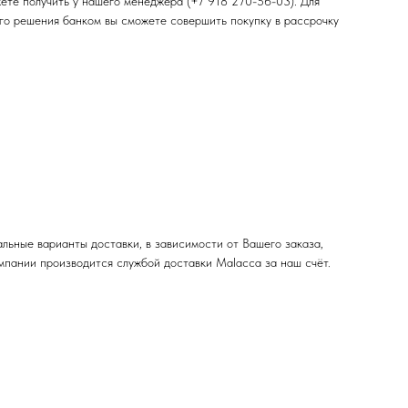
ете получить у нашего менеджера (+7 918 270-56-03). Для
ого решения банком вы сможете совершить покупку в рассрочку
льные варианты доставки, в зависимости от Вашего заказа,
мпании производится службой доставки Malacca за наш счёт.