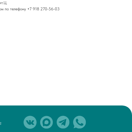
ит.Ц.
ром по телефону +7 918 270-56-03
 (918) 270-56-03
office@malacca.ru
фик работы:
сб: с 9:00 до 18:00
 выходной