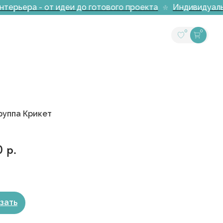
ерьера - от идеи до готового проекта
Индивидуальна
0
0
руппа Крикет
0
р.
зать