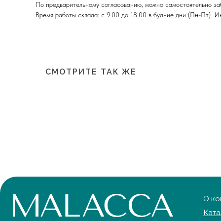
По предварительному согласованию, можно самостоятельно забра
Время работы склада: с 9.00 до 18.00 в будние дни (Пн-Пт).
О компани
Каталог
Портфолио
СМОТРИТЕ ТАК ЖЕ
Блог
ООО «Малакка Гостеприимство»
Для бизнес
ИНН 2312318794
Сотруднич
Договор оферты
Контакты
Политика обработки персональных данных
Доставка и
Cогласие на обработку персональных данных