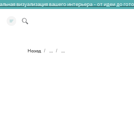
ьная визуализация вашего интерьера - от идеи до готов
Назад
...
...
/
/