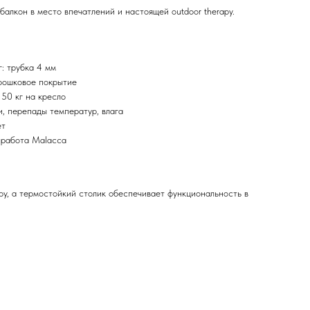
алкон в место впечатлений и настоящей outdoor therapy.
: трубка 4 мм
рошковое покрытие
150 кг на кресло
и, перепады температур, влага
ет
 работа Malacca
у, а термостойкий столик обеспечивает функциональность в