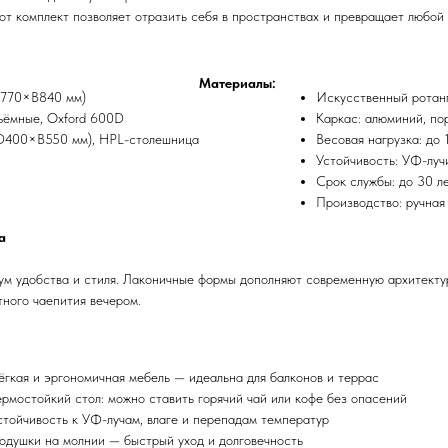
от комплект позволяет отразить себя в пространствах и превращает любой б
Материалы:
Г770×В840 мм)
Искусственный ротанг
ъёмные, Oxford 600D
Каркас: алюминий, по
(D400×В550 мм), HPL-столешница
Весовая нагрузка: до 
Устойчивость: УФ-луч
Срок службы: до 30 л
Производство: ручная
а
ум удобства и стиля. Лаконичные формы дополняют современную архитектур
тного чаепития вечером.
ёгкая и эргономичная мебель — идеальна для балконов и террас
ермостойкий стол: можно ставить горячий чай или кофе без опасений
стойчивость к УФ-лучам, влаге и перепадам температур
одушки на молнии — быстрый уход и долговечность