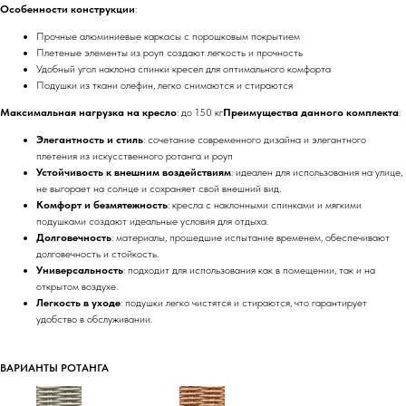
Особенности конструкции
:
Прочные алюминиевые каркасы с порошковым покрытием
Плетеные элементы из роуп создают легкость и прочность
Удобный угол наклона спинки кресел для оптимального комфорта
Подушки из ткани олефин, легко снимаются и стираются
Максимальная нагрузка на кресло
: до 150 кг
Преимущества данного комплекта
:
Элегантность и стиль
: сочетание современного дизайна и элегантного
плетения из искусственного ротанга и роуп
Устойчивость к внешним воздействиям
: идеален для использования на улице,
не выгорает на солнце и сохраняет свой внешний вид.
Комфорт и безмятежность
: кресла с наклонными спинками и мягкими
подушками создают идеальные условия для отдыха.
Долговечность
: материалы, прошедшие испытание временем, обеспечивают
долговечность и стойкость.
Универсальность
: подходит для использования как в помещении, так и на
открытом воздухе.
Легкость в уходе
: подушки легко чистятся и стираются, что гарантирует
удобство в обслуживании.
ВАРИАНТЫ РОТАНГА