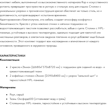
комплект мебели, выполненный из высококачественного материала Rop и искусственного
ротанга, превращает пространство в уютную и стильную зону для отдыха. Столики с
уникальными узорами и прочная конструкция кресел обеспечат не только стиль, но и
долговечность, которая выдержит испытание временем.
Адаптированная к благополучию, эта мебель создает атмосферу комфорта и
безмятежности. Кресла с углом наклона спинки и мягкими подушками из
водоотталкивающего текстиля позволяют расслабиться, забыв о суете. Столики с HPL-
панелью, устойчивые к высоким температурам, идеально подходят для чаепитий или
неспешных разговоров, а элегантное ажурное плетение из роуп добавляет еще больше
изысканности. Этот комплект подарит вам наслаждение и впечатления от каждого
мгновения, проведенного в окружении природы.
ХАРАКТЕРИСТИКИ
Комплектация
:
2 кресла «Эмма» (Ш680хГ570хВ720 мм) с подушками для сидений из водо- и
грязеотталкивающей ткани
2 кофейных столика «Эмма» (D390хВ400 мм) с узором "кельский щит" и
термостойкой HPL-панелью
Материалы
:
Роуп, серый
Ткань: Оксфорд600 (отталкивает воду и грязь)
Столешницы: HPL-панели, термостойкие и устойчивые к высоким температурам