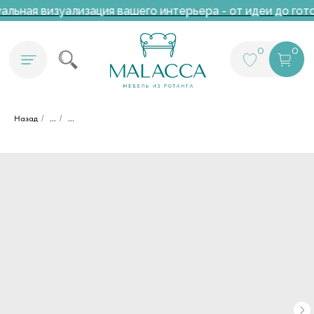
льная визуализация вашего интерьера - от идеи до гото
0
0
Назад
/
...
/
...