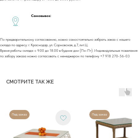
г. Краснодар,
ул. Лизы Чайкиной 2/3, 2 этаж
г. Москва,
пр-т. Мира 211,
Самовывоз:
ТРЦ Европолис.
Moсковская обл.,
г.о. Истра, д.Покровское,
ул. Центральная, здание 33
По предварительному согласованию, можно самостоятельно забрать заказ с нашего
График работы:
склада по адресу: г. Краснодар, ул. Сормовская, д.7, лит.Ц.
Пн-сб: с 9:00 до 18:00
Время работы склада: с 9.00 до 18.00 в будние дни (Пн-Пт). Индивидуальные пожелания
Вс: выходной
по забору заказа можно согласовать с менеджером по телефону +7 918 270-56-03
Copyright©2026
СМОТРИТЕ ТАК ЖЕ
Под заказ
Под заказ