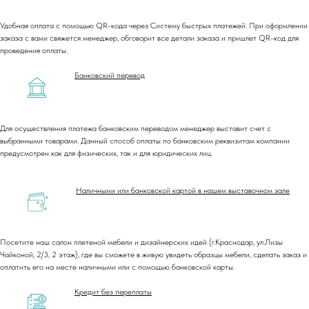
Удобная оплата с помощью QR-кода через Систему быстрых платежей. При оформлении
заказа с вами свяжется менеджер, обговорит все детали заказа и пришлет QR-код для
проведения оплаты.
Банковский перевод
Для осуществления платежа банковским переводом менеджер выставит счет с
выбранными товарами. Данный способ оплаты по банковским реквизитам компании
предусмотрен как для физических, так и для юридических лиц.
Наличными или банковской картой в нашем выставочном зале
Посетите наш салон плетеной мебели и дизайнерских идей (г.Краснодар, ул.Лизы
Чайконой, 2/3, 2 этаж), где вы сможете в живую увидеть образцы мебели, сделать заказ и
оплатить его на месте наличными или с помощью банковской карты.
Кредит без переплаты