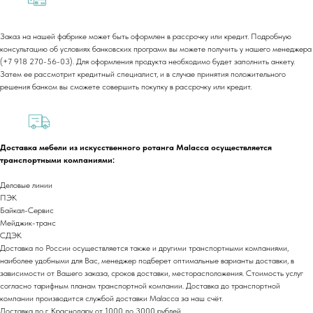
Заказ на нашей фабрике может быть оформлен в рассрочку или кредит. Подробную
консультацию об условиях банковских программ вы можете получить у нашего менеджера
(+7 918 270-56-03). Для оформления продукта необходимо будет заполнить анкету.
Затем ее рассмотрит кредитный специалист, и в случае принятия положительного
+7 (918) 270-56-03
решения банком вы сможете совершить покупку в рассрочку или кредит.
ООО «Малакка
Гостеприимство»
office@malacca.ru
ИНН 2312318794
Доставка мебели из искусственного ротанга Malacca осуществляется
О компании
Сотрудничество
транспортными компаниями:
Каталог
Доставка и оплата
Деловые линии
Портфолио
Контакты
ПЭК
Блог
Для бизнеса
Байкал-Сервис
Договор оферты
Мейджик-транс
СДЭК
Политика обработки персональных данных
Доставка по России осуществляется также и другими транспортными компаниями,
Cогласие на обработку персональных данных
наиболее удобными для Вас, менеджер подберет оптимальные варианты доставки, в
зависимости от Вашего заказа, сроков доставки, месторасположения. Стоимость услуг
Юридический адрес:
согласно тарифным планам транспортной компании. Доставка до транспортной
350059, г.Краснодар, ул.Уральская, д.22
компании производится службой доставки Malacca за наш счёт.
Доставка по г. Краснодару от 1000 до 3000 рублей.
Фактические адреса: