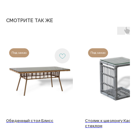
График работы:
Пн-сб: с 9:00 до 18:00
Вс: выходной
СМОТРИТЕ ТАК ЖЕ
Copyright©2026
Под заказ
Под заказ
Обеденный стол Блисс
Столик к шезлонгу Каст
стеклом