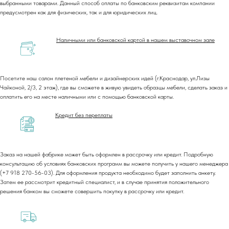
выбранными товарами. Данный способ оплаты по банковским реквизитам компании
предусмотрен как для физических, так и для юридических лиц.
Наличными или банковской картой в нашем выставочном зале
Посетите наш салон плетеной мебели и дизайнерских идей (г.Краснодар, ул.Лизы
Чайконой, 2/3, 2 этаж), где вы сможете в живую увидеть образцы мебели, сделать заказ и
оплатить его на месте наличными или с помощью банковской карты.
Кредит без переплаты
Заказ на нашей фабрике может быть оформлен в рассрочку или кредит. Подробную
консультацию об условиях банковских программ вы можете получить у нашего менеджера
(+7 918 270-56-03). Для оформления продукта необходимо будет заполнить анкету.
Затем ее рассмотрит кредитный специалист, и в случае принятия положительного
решения банком вы сможете совершить покупку в рассрочку или кредит.
+7 (918) 270-56-03