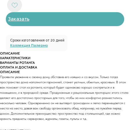
Заказать
Сроки изготовления от 20 дней
Коллекция Палермо
ОПИСАНИЕ
ХАРАКТЕРИСТИКИ
ВАРИАНТЫ РОТАНГА
ОПЛАТА И ДОСТАВКА
ОПИСАНИЕ
Проявите уважение к своему дому, обставив его изящно и со вкусом. Только тогда
пространство дома наполнится гармонией, станет уютным, обжитым, красивым. В этом
вам поможет стол из ротанга, который будет одинаково хорошо смотреться и в
помещении, и в природной среде. Продуманные и рациональные пропорции этого стола
делают его достаточно просторным для того, чтобы за ним комфортно разместились
несколько человек. Одновременно он не выглядит громоздким и легко перемещается с
места на место, давая вам свободу организовать обед, например, на лужайке перед
домом. Дополнительное преимущество: пространство под столешницей, где можно
хранить предметы сервировки, журналы, газеты, пульты и т.д.