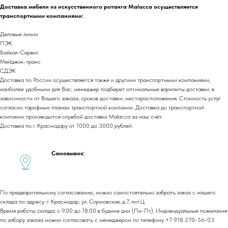
ООО «Малакка
Доставка мебели из искусственного ротанга Malacca осуществляется
Гостеприимство»
транспортными компаниями:
office@malacca.ru
ИНН 2312318794
Деловые линии
О компании
Сотрудничество
ПЭК
Каталог
Байкал-Сервис
Доставка и оплата
Мейджик-транс
Портфолио
Контакты
СДЭК
Блог
Для бизнеса
Доставка по России осуществляется также и другими транспортными компаниями,
Договор оферты
наиболее удобными для Вас, менеджер подберет оптимальные варианты доставки, в
зависимости от Вашего заказа, сроков доставки, месторасположения. Стоимость услуг
Политика обработки персональных данных
согласно тарифным планам транспортной компании. Доставка до транспортной
Cогласие на обработку персональных данных
компании производится службой доставки Malacca за наш счёт.
Доставка по г. Краснодару от 1000 до 3000 рублей.
Юридический адрес:
350059, г.Краснодар, ул.Уральская, д.22
Самовывоз:
Фактические адреса:
г. Краснодар,
ул. Лизы Чайкиной 2/3, 2 этаж
г. Москва,
пр-т. Мира 211,
ТРЦ Европолис.
По предварительному согласованию, можно самостоятельно забрать заказ с нашего
Moсковская обл.,
г.о. Истра, д.Покровское,
склада по адресу: г. Краснодар, ул. Сормовская, д.7, лит.Ц.
ул. Центральная, здание 33
Время работы склада: с 9.00 до 18.00 в будние дни (Пн-Пт). Индивидуальные пожелания
по забору заказа можно согласовать с менеджером по телефону +7 918 270-56-03