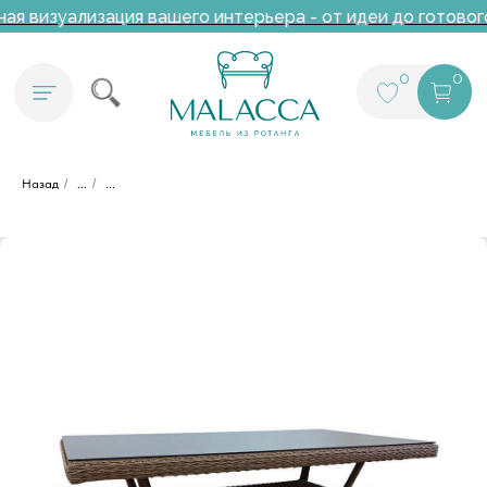
я визуализация вашего интерьера - от идеи до готовог
0
0
Назад
/
...
/
...