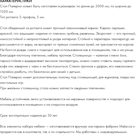
ХАРАКТЕРИСТИКИ
Стол Палермо может быть изготовлен в размерах: по длине до 2000 мм, по ширине до
1500 мм.
Тип ротанга: S-профиль, 5 мм.
Стол обеденный из ротанга имеет прочный алюминиевый каркас. Каркас окрашен
краской, что защищает изделие от плесени, грибков, ржавчины. Экоротанг — это прочный,
износостойкий и неприхотливый в уходе материал. Стойкий к перепадам температур: не
рассыхается от жары, не выгорает от прямых солнечных лучей, не трескается на морозе.
Не боится дождя, снега и подходит для использования как в помещениях, так и на улице.
Благодаря плотному плетению, мебель прочная. Столешница — каленое стекло 6мм,
термостойкая и выдерживает высокие температуры, можно смело ставить чашку горячего
кофе или заварник с чаем и не беспокоиться. Стекло прочное к ударам, его невозможно
случайно разбить, что безопасно для семей с детьми.
Стол Палермо имеет дополнительную полочку под столешницей, для журналов, пледа или
настольных игр.
При желании столешницу стола можно заплести ажурным плетением.
Мебель устойчивая, легко устанавливаются на неровных поверхностях и подходит для
использования в помещении и на открытом воздухе.
Срок эксплуатации изделия до 30 лет.
Все элементы набора мебели — изготавливается вручную мастерами фабрики Malacca и
продаются как в комплекте, так и по отдельности. Мы работаем с индивидуальными