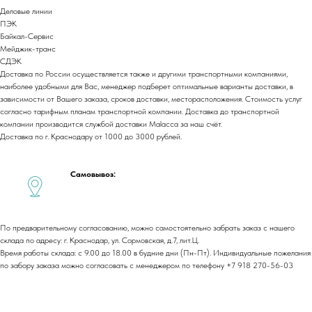
Договор оферты
Деловые линии
Политика обработки персональных данных
ПЭК
Байкал-Сервис
Cогласие на обработку персональных данных
Мейджик-транс
СДЭК
Юридический адрес:
350059, г.Краснодар, ул.Уральская, д.22
Доставка по России осуществляется также и другими транспортными компаниями,
наиболее удобными для Вас, менеджер подберет оптимальные варианты доставки, в
Фактические адреса:
зависимости от Вашего заказа, сроков доставки, месторасположения. Стоимость услуг
г. Краснодар,
ул. Лизы Чайкиной 2/3, 2 этаж
согласно тарифным планам транспортной компании. Доставка до транспортной
компании производится службой доставки Malacca за наш счёт.
г. Москва,
пр-т. Мира 211,
Доставка по г. Краснодару от 1000 до 3000 рублей.
ТРЦ Европолис.
Moсковская обл.,
г.о. Истра, д.Покровское,
ул. Центральная, здание 33
Самовывоз:
График работы:
Пн-сб: с 9:00 до 18:00
Вс: выходной
По предварительному согласованию, можно самостоятельно забрать заказ с нашего
склада по адресу: г. Краснодар, ул. Сормовская, д.7, лит.Ц.
Время работы склада: с 9.00 до 18.00 в будние дни (Пн-Пт). Индивидуальные пожелания
Copyright©2026
по забору заказа можно согласовать с менеджером по телефону +7 918 270-56-03