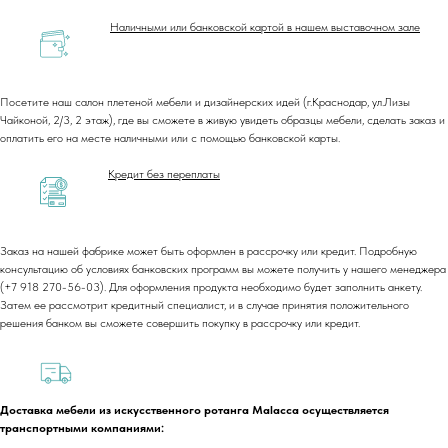
Наличными или банковской картой в нашем выставочном зале
Посетите наш салон плетеной мебели и дизайнерских идей (г.Краснодар, ул.Лизы
Чайконой, 2/3, 2 этаж), где вы сможете в живую увидеть образцы мебели, сделать заказ и
оплатить его на месте наличными или с помощью банковской карты.
Кредит без переплаты
Заказ на нашей фабрике может быть оформлен в рассрочку или кредит. Подробную
+7 (918) 270-56-03
консультацию об условиях банковских программ вы можете получить у нашего менеджера
(+7 918 270-56-03). Для оформления продукта необходимо будет заполнить анкету.
ООО «Малакка
Затем ее рассмотрит кредитный специалист, и в случае принятия положительного
Гостеприимство»
office@malacca.ru
решения банком вы сможете совершить покупку в рассрочку или кредит.
ИНН 2312318794
О компании
Сотрудничество
Каталог
Доставка и оплата
Доставка мебели из искусственного ротанга Malacca осуществляется
Портфолио
Контакты
транспортными компаниями:
Блог
Для бизнеса