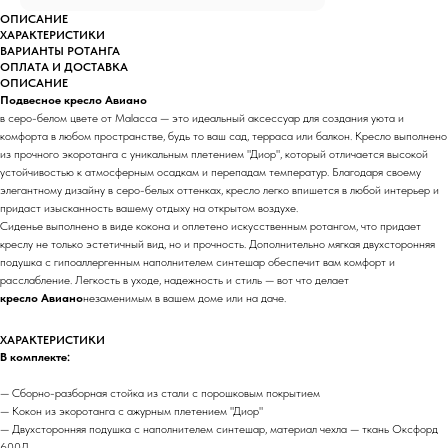
ОПИСАНИЕ
ХАРАКТЕРИСТИКИ
ВАРИАНТЫ РОТАНГА
ОПЛАТА И ДОСТАВКА
ОПИСАНИЕ
Подвесное кресло Авиано
в серо-белом цвете от Malacca — это идеальный аксессуар для создания уюта и
комфорта в любом пространстве, будь то ваш сад, терраса или балкон. Кресло выполнено
из прочного экоротанга с уникальным плетением "Диор", который отличается высокой
устойчивостью к атмосферным осадкам и перепадам температур. Благодаря своему
элегантному дизайну в серо-белых оттенках, кресло легко впишется в любой интерьер и
придаст изысканность вашему отдыху на открытом воздухе.
Сиденье выполнено в виде кокона и оплетено искусственным ротангом, что придает
креслу не только эстетичный вид, но и прочность. Дополнительно мягкая двухсторонняя
подушка с гипоаллергенным наполнителем синтешар обеспечит вам комфорт и
расслабление. Легкость в уходе, надежность и стиль — вот что делает
кресло Авиано
незаменимым в вашем доме или на даче.
ХАРАКТЕРИСТИКИ
В комплекте:
— Сборно-разборная стойка из стали с порошковым покрытием
— Кокон из экоротанга с ажурным плетением "Диор"
— Двухсторонняя подушка с наполнителем синтешар, материал чехла — ткань Оксфорд
600Д