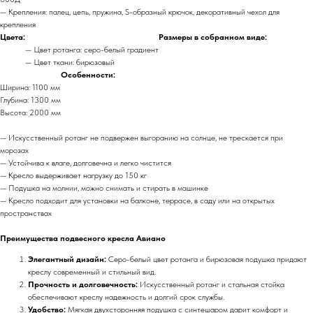
— Крепления: палец, цепь, пружина, S-образный крючок, декоративный чехол для
крепления
Цвета:
Размеры в собранном виде:
— Цвет ротанга: серо-белый градиент
— Цвет ткани: бирюзовый
Особенности:
Ширина: 1100 мм
Глубина: 1300 мм
Высота: 2000 мм
— Искусственный ротанг не подвержен выгоранию на солнце, не трескается при
морозах
— Устойчива к влаге, долговечна и легко чистится
— Кресло выдерживает нагрузку до 150 кг
— Подушка на молнии, можно снимать и стирать в машинке
— Кресло подходит для установки на балконе, террасе, в саду или на открытых
пространствах
Преимущества подвесного кресла Авиано
Элегантный дизайн:
Серо-белый цвет ротанга и бирюзовая подушка придают
креслу современный и стильный вид.
Прочность и долговечность:
Искусственный ротанг и стальная стойка
обеспечивают креслу надежность и долгий срок службы.
Удобство:
Мягкая двухсторонняя подушка с синтешаром дарит комфорт и