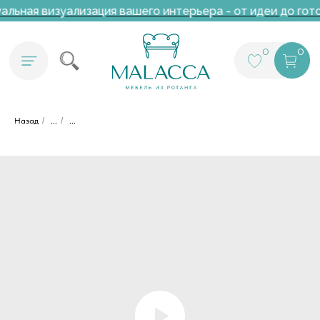
льная визуализация вашего интерьера - от идеи до гото
0
0
Назад
/
...
/
...