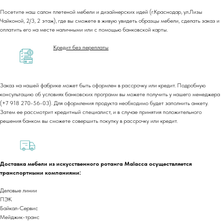
Посетите наш салон плетеной мебели и дизайнерских идей (г.Краснодар, ул.Лизы
Чайконой, 2/3, 2 этаж), где вы сможете в живую увидеть образцы мебели, сделать заказ и
оплатить его на месте наличными или с помощью банковской карты.
Кредит без переплаты
Заказ на нашей фабрике может быть оформлен в рассрочку или кредит. Подробную
консультацию об условиях банковских программ вы можете получить у нашего менеджера
+7 (918) 270-56-03
(+7 918 270-56-03). Для оформления продукта необходимо будет заполнить анкету.
Затем ее рассмотрит кредитный специалист, и в случае принятия положительного
ООО «Малакка
решения банком вы сможете совершить покупку в рассрочку или кредит.
Гостеприимство»
office@malacca.ru
ИНН 2312318794
О компании
Сотрудничество
Каталог
Доставка и оплата
Доставка мебели из искусственного ротанга Malacca осуществляется
транспортными компаниями:
Портфолио
Контакты
Блог
Для бизнеса
Деловые линии
Договор оферты
ПЭК
Байкал-Сервис
Политика обработки персональных данных
Мейджик-транс
Cогласие на обработку персональных данных