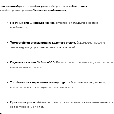
Тип ротанга:
трубка, 5 мм
Цвет ротанга:
серый сицилия
Цвет ткани:
синий с принтом ракушки
Основные особенности:
Прочный алюминиевый каркас:
с усилением для долговечности и
устойчивости.
Термостойкая столешница из каленого стекла:
Выдерживает высокие
температуры и ударопрочное, безопасно для детей.
Подушки из ткани Oxford 600D:
Водо- и грязеотталкивающие, легко чистятся
и не выгорают на солнце.
Устойчивость к перепадам температур:
Не боится ни мороза, ни жары,
идеально подходит для наружного использования.
Простота в уходе:
Мебель легко чистится и сохраняет свою привлекательность
на протяжении многих лет.