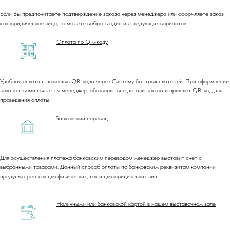
Если Вы предпочитаете подтверждение заказа через менеджера или оформляете заказ
как юридическое лицо, то можете выбрать один из следующих вариантов:
Оплата по QR-коду
Удобная оплата с помощью QR-кода через Систему быстрых платежей. При оформлении
заказа с вами свяжется менеджер, обговорит все детали заказа и пришлет QR-код для
проведения оплаты.
Банковский перевод
Для осуществления платежа банковским переводом менеджер выставит счет с
выбранными товарами. Данный способ оплаты по банковским реквизитам компании
предусмотрен как для физических, так и для юридических лиц.
Наличными или банковской картой в нашем выставочном зале