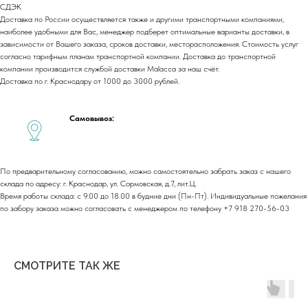
СДЭК
Доставка по России осуществляется также и другими транспортными компаниями,
Юридический адрес:
наиболее удобными для Вас, менеджер подберет оптимальные варианты доставки, в
350059, г.Краснодар, ул.Уральская, д.22
зависимости от Вашего заказа, сроков доставки, месторасположения. Стоимость услуг
согласно тарифным планам транспортной компании. Доставка до транспортной
Фактические адреса:
компании производится службой доставки Malacca за наш счёт.
г. Краснодар,
ул. Лизы Чайкиной 2/3, 2 этаж
Доставка по г. Краснодару от 1000 до 3000 рублей.
г. Москва,
пр-т. Мира 211,
ТРЦ Европолис.
Moсковская обл.,
г.о. Истра, д.Покровское,
Самовывоз:
ул. Центральная, здание 33
График работы:
Пн-сб: с 9:00 до 18:00
По предварительному согласованию, можно самостоятельно забрать заказ с нашего
Вс: выходной
склада по адресу: г. Краснодар, ул. Сормовская, д.7, лит.Ц.
Время работы склада: с 9.00 до 18.00 в будние дни (Пн-Пт). Индивидуальные пожелания
по забору заказа можно согласовать с менеджером по телефону +7 918 270-56-03
Copyright©2026
СМОТРИТЕ ТАК ЖЕ