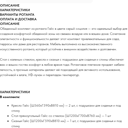
ОПИСАНИЕ
ХАРАКТЕРИСТИКИ
ВАРИАНТЫ РОТАНГА
ОПЛАТА И ДОСТАВКА
ОПИСАНИЕ
Обеденный комплект из ротанга Гайс в цвете серый сицилия — это идеальный выбор для
создания комфортной обеденной зоны на свежем воздухе или в вашем доме. Сочетание
элегантности и функциональности делает этот комплект привлекательным для сада,
террасы или даже для ресторанов. Мебель выполнена из высококачественного
искусственного ротанга, который устойчив к внешним воздействиям и долговечен.
Стол с каленым стеклом, кресла и скамья с подушками для сиденья и спины обеспечат
вам и вашим гостям комфорт в любое время года. Ротанговое плетение придает мебели
легкость, а прочные материалы делают её подходящей для активного использования,
устойчивой к влаге, УФ-лучам и перепадам температур.
ХАРАКТЕРИСТИКИ
В комплекте:
Кресло Гайс (Ш560хГ590хВ810 мм) — 2 шт, с подушками для сиденья и под
спину
Стол прямоугольный Гайс со стеклом (Ш1200хГ700хВ760 мм) — 1 шт
Скамья Гайс (Ш1200хГ590хВ810 мм) — 1 шт, с подушками для сиденья и под
спину