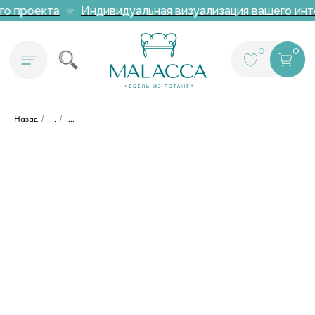
го проекта
Индивидуальная визуализация вашего инте
0
0
Назад
/
...
/
...