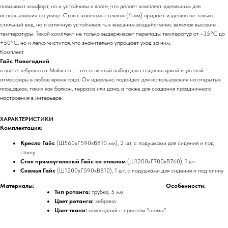
повышают комфорт, но и устойчивы к влаге, что делает комплект идеальным для
использования на улице. Стол с каленым стеклом (6 мм) придает изделию не только
стильный вид, но и отличную устойчивость к внешним воздействиям, включая высокие
температуры. Такой комплект не только выдерживает перепады температур от -35°C до
+50°C, но и легко чистится, что значительно упрощает уход за ним.
Комплект
Гайс Новогодний
в цвете зебрано от Malacca — это отличный выбор для создания яркой и уютной
атмосферы в любое время года. Он идеально подойдет для использования на открытых
площадках, таких как балкон, терраса или дача, а также для создания праздничного
настроения в интерьере.
ХАРАКТЕРИСТИКИ
Комплектация:
Кресло Гайс
(Ш560хГ590хВ810 мм), 2 шт, с подушками для сидения и под
спину
Стол прямоугольный Гайс со стеклом
(Ш1200хГ700хВ760), 1 шт
Скамья Гайс
(Ш1200хГ590хВ810), 1 шт, с подушками для сидения и под спину
Материалы:
Особенности:
Тип ротанга:
трубка, 5 мм
Цвет ротанга:
зебрано
Цвет ткани:
новогодний с принтом "гномы"