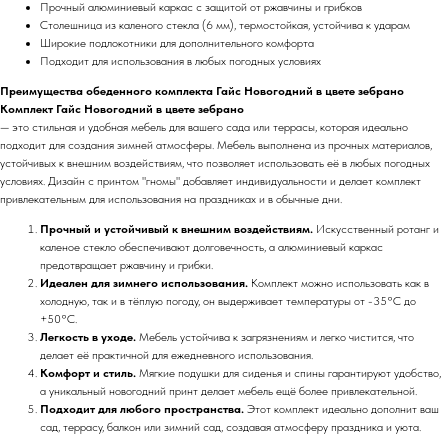
Прочный алюминиевый каркас с защитой от ржавчины и грибков
Столешница из каленого стекла (6 мм), термостойкая, устойчива к ударам
Широкие подлокотники для дополнительного комфорта
Подходит для использования в любых погодных условиях
Преимущества обеденного комплекта Гайс Новогодний в цвете зебрано
Комплект Гайс Новогодний в цвете зебрано
— это стильная и удобная мебель для вашего сада или террасы, которая идеально
подходит для создания зимней атмосферы. Мебель выполнена из прочных материалов,
устойчивых к внешним воздействиям, что позволяет использовать её в любых погодных
условиях. Дизайн с принтом "гномы" добавляет индивидуальности и делает комплект
привлекательным для использования на праздниках и в обычные дни.
Прочный и устойчивый к внешним воздействиям.
Искусственный ротанг и
каленое стекло обеспечивают долговечность, а алюминиевый каркас
предотвращает ржавчину и грибки.
Идеален для зимнего использования.
Комплект можно использовать как в
холодную, так и в тёплую погоду, он выдерживает температуры от -35°C до
+50°C.
Легкость в уходе.
Мебель устойчива к загрязнениям и легко чистится, что
+7 (918) 270-56-03
делает её практичной для ежедневного использования.
Комфорт и стиль.
Мягкие подушки для сиденья и спины гарантируют удобство,
ООО «Малакка
а уникальный новогодний принт делает мебель ещё более привлекательной.
Гостеприимство»
office@malacca.ru
Подходит для любого пространства.
Этот комплект идеально дополнит ваш
ИНН 2312318794
сад, террасу, балкон или зимний сад, создавая атмосферу праздника и уюта.