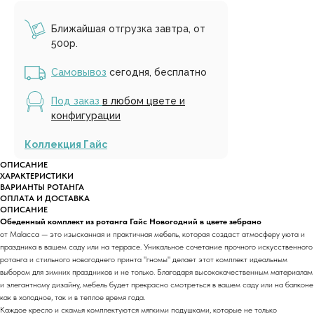
Ближайшая отгрузка завтра, от
500р.
Самовывоз
сегодня, бесплатно
Под заказ
в любом цвете и
конфигурации
Коллекция Гайс
ОПИСАНИЕ
ХАРАКТЕРИСТИКИ
ВАРИАНТЫ РОТАНГА
ОПЛАТА И ДОСТАВКА
ОПИСАНИЕ
Обеденный комплект из ротанга Гайс Новогодний в цвете зебрано
от Malacca — это изысканная и практичная мебель, которая создаст атмосферу уюта и
праздника в вашем саду или на террасе. Уникальное сочетание прочного искусственного
ротанга и стильного новогоднего принта "гномы" делает этот комплект идеальным
выбором для зимних праздников и не только. Благодаря высококачественным материалам
и элегантному дизайну, мебель будет прекрасно смотреться в вашем саду или на балконе
как в холодное, так и в теплое время года.
Каждое кресло и скамья комплектуются мягкими подушками, которые не только