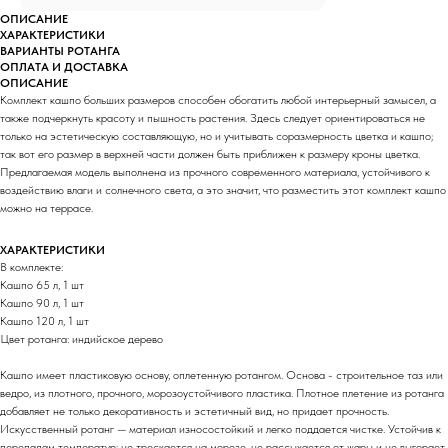
ОПИСАНИЕ
ХАРАКТЕРИСТИКИ
ВАРИАНТЫ РОТАНГА
ОПЛАТА И ДОСТАВКА
ОПИСАНИЕ
Комплект кашпо больших размеров способен обогатить любой интерьерный замысел, а
также подчеркнуть красоту и пышность растения. Здесь следует ориентироваться не
только на эстетическую составляющую, но и учитывать соразмерность цветка и кашпо;
так вот его размер в верхней части должен быть приближен к размеру кроны цветка.
Предлагаемая модель выполнена из прочного современного материала, устойчивого к
воздействию влаги и солнечного света, а это значит, что разместить этот комплект кашпо
можно на террасе.
ХАРАКТЕРИСТИКИ
В комплекте:
Кашпо 65 л, 1 шт
Кашпо 90 л, 1 шт
Кашпо 120 л, 1 шт
Цвет ротанга: индийское дерево
Кашпо имеет пластиковую основу, оплетенную ротангом. Основа - строительное таз или
ведро, из плотного, прочного, морозоустойчивого пластика. Плотное плетение из ротанга
добавляет не только декоративность и эстетичный вид, но придает прочность.
Искусственный ротанг — материал износостойкий и легко поддается чистке. Устойчив к
перепадам температур: не трескается на морозе, не рассыхается от жары и не выгорает