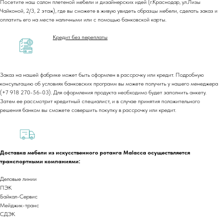
Посетите наш салон плетеной мебели и дизайнерских идей (г.Краснодар, ул.Лизы
Чайконой, 2/3, 2 этаж), где вы сможете в живую увидеть образцы мебели, сделать заказ и
оплатить его на месте наличными или с помощью банковской карты.
Кредит без переплаты
Заказ на нашей фабрике может быть оформлен в рассрочку или кредит. Подробную
консультацию об условиях банковских программ вы можете получить у нашего менеджера
(+7 918 270-56-03). Для оформления продукта необходимо будет заполнить анкету.
Затем ее рассмотрит кредитный специалист, и в случае принятия положительного
решения банком вы сможете совершить покупку в рассрочку или кредит.
Доставка мебели из искусственного ротанга Malacca осуществляется
+7 (918) 270-56-03
транспортными компаниями:
ООО «Малакка
Гостеприимство»
Деловые линии
office@malacca.ru
ПЭК
ИНН 2312318794
Байкал-Сервис
Мейджик-транс
О компании
Сотрудничество
СДЭК
Каталог
Доставка и оплата