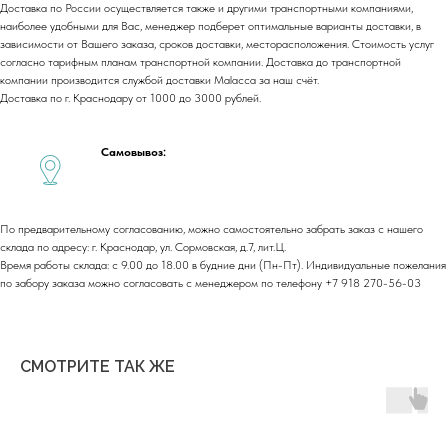
Доставка по России осуществляется также и другими транспортными компаниями,
Портфолио
Контакты
наиболее удобными для Вас, менеджер подберет оптимальные варианты доставки, в
зависимости от Вашего заказа, сроков доставки, месторасположения. Стоимость услуг
Блог
Для бизнеса
согласно тарифным планам транспортной компании. Доставка до транспортной
Договор оферты
компании производится службой доставки Malacca за наш счёт.
Политика обработки персональных данных
Доставка по г. Краснодару от 1000 до 3000 рублей.
Cогласие на обработку персональных данных
Юридический адрес:
Самовывоз:
350059, г.Краснодар, ул.Уральская, д.22
Фактические адреса:
г. Краснодар,
ул. Лизы Чайкиной 2/3, 2 этаж
По предварительному согласованию, можно самостоятельно забрать заказ с нашего
г. Москва,
пр-т. Мира 211,
склада по адресу: г. Краснодар, ул. Сормовская, д.7, лит.Ц.
ТРЦ Европолис.
Время работы склада: с 9.00 до 18.00 в будние дни (Пн-Пт). Индивидуальные пожелания
Moсковская обл.,
г.о. Истра, д.Покровское,
по забору заказа можно согласовать с менеджером по телефону +7 918 270-56-03
ул. Центральная, здание 33
График работы:
Пн-сб: с 9:00 до 18:00
СМОТРИТЕ ТАК ЖЕ
Вс: выходной
Copyright©2026