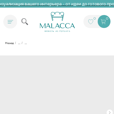
зуализация вашего интерьера - от идеи до готового про
0
0
Назад
/
...
/
...