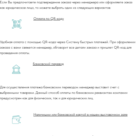
Если Вы предпочитаете подтверждение заказа через менеджера или оформляете заказ
как юридическое лицо, то можете выбрать один из следующих вариантов:
Оплата по QR-коду
Удобная оплата с помощью QR-кода через Систему быстрых платежей. При оформлении
заказа с вами свяжется менеджер, обговорит все детали заказа и пришлет QR-код для
проведения оплаты.
Банковский перевод
Для осуществления платежа банковским переводом менеджер выставит счет с
выбранными товарами. Данный способ оплаты по банковским реквизитам компании
предусмотрен как для физических, так и для юридических лиц.
Наличными или банковской картой в нашем выставочном зале