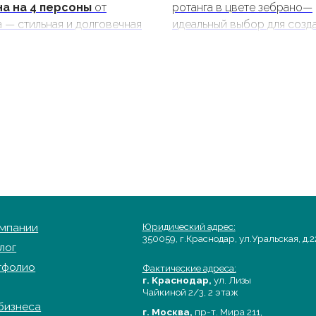
а на 4 персоны
от
ротанга в цвете зебрано—
a — стильная и долговечная
идеальный выбор для созд
для террасы, сада или
зимней атмосферы. Стильн
отанговые кресла с
комфортный, с подушками
талкивающими подушками,
новогодним принтом, он с
ый стол с закаленным
ярким акцентом на террасе
м для комфортного отдыха
или в саду.
жем воздухе.
и
Юридический адрес:
350059, г.Краснодар, ул.Уральская, д.22
Фактические адреса:
+7
г. Краснодар,
ул. Лизы
Чайкиной 2/3, 2 этаж
а
г. Москва,
пр-т. Мира 211,
ТРЦ Европолис.
ество
Гра
Moсковская обл.,
г.о. Истра,
Пн-
д.Покровское,
Вс:
 оплата
ул. Центральная, здание 33
Copyright©2026