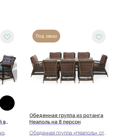
Под заказ
Обеденная группа из ротанга
й в
Неаполь на 8 персон
из
Обеденная группа «Неаполь» от