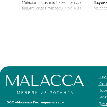
Malacca — стильный комплект для
Паулин
вашего сада и террасы. Прочный
Malacc
искусственный ротанг, элегантный
мебель 
дизайн и удобные подушки
кафе. Р
обеспечат комфорт и
водоот
долговечность. Идеально для
овальн
отдыха и приема пищи на
стекло
открытом воздухе.
на све
О компани
Каталог
Портфолио
Блог
ООО «Малакка Гостеприимство»
Для бизнес
ИНН 2312318794
Сотруднич
Договор оферты
Контакты
Политика обработки персональных данных
Доставка и
Cогласие на обработку персональных данных