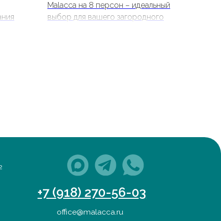
Malacca на 8 персон – идеальный
ания
выбор для вашего загородного
ый и
дома. Комфортные кресла с
 с
подушками и прочный стол из
танет
искусственного ротанга станут
, даче
центром внимания и подарят вам
долгие годы наслаждения
отдыхом.
 (918) 270-56-03
office@malacca.ru
фик работы:
сб: с 9:00 до 18:00
 выходной