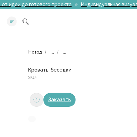
от идеи до готового проекта
Индивидуальная визуали
Назад
...
...
/
/
Кровать-беседки
SKU:
Заказать