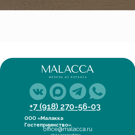
+7 (918) 270-56-03
ООО «Малакка
Гостеприимство»
office@malacca.ru
ИНН 2312318794
О компании
Сотрудничество
Каталог
Доставка и оплата
Портфолио
Контакты
Блог
Для бизнеса
Договор оферты
Политика обработки персональных данных
Cогласие на обработку персональных данных
Юридический адрес:
350059, г.Краснодар, ул.Уральская, д.22