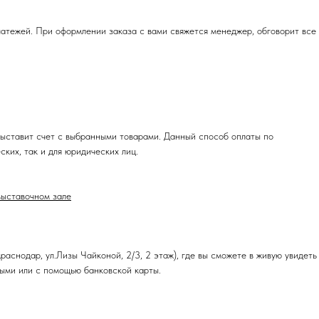
атежей. При оформлении заказа с вами свяжется менеджер, обговорит все
ыставит счет с выбранными товарами. Данный способ оплаты по
ких, так и для юридических лиц.
выставочном зале
раснодар, ул.Лизы Чайконой, 2/3, 2 этаж), где вы сможете в живую увидеть
ными или с помощью банковской карты.