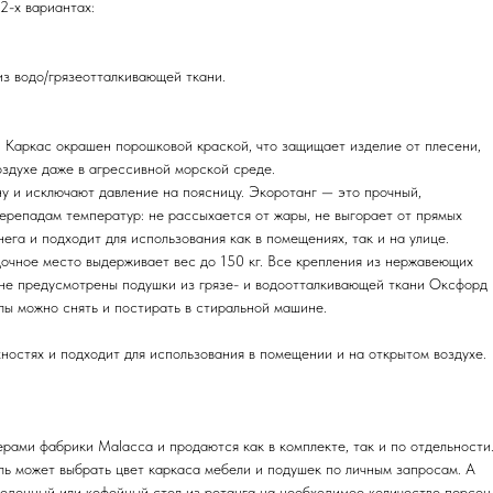
2-х вариантах:
из водо/грязеотталкивающей ткани.
. Каркас окрашен порошковой краской, что защищает изделие от плесени,
оздухе даже в агрессивной морской среде.
ну и исключают давление на поясницу. Экоротанг — это прочный,
ерепадам температур: не рассыхается от жары, не выгорает от прямых
нега и подходит для использования как в помещениях, так и на улице.
очное место выдерживает вес до 150 кг. Все крепления из нержавеющих
ане предусмотрены подушки из грязе- и водоотталкивающей ткани Оксфорд
лы можно снять и постирать в стиральной машине.
ностях и подходит для использования в помещении и на открытом воздухе.
рами фабрики Malacca и продаются как в комплекте, так и по отдельности
ь может выбрать цвет каркаса мебели и подушек по личным запросам. А
еденный или кофейный стол из ротанга на необходимое количество персон