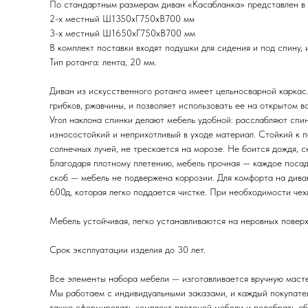
По стандартным размерам диван «Касабланка» представлен в 
2-х местный Ш1350хГ750хВ700 мм
3-х местный Ш1650хГ750хВ700 мм
В комплект поставки входят подушки для сидения и под спину, 
Тип ротанга: лента, 20 мм.
Диван из искусственного ротанга имеет цельносварной каркас
грибков, ржавчины, и позволяет использовать ее на открытом в
Угол наклона спинки делают мебель удобной: расслабляют спи
износостойкий и неприхотливый в уходе материал. Стойкий к п
солнечных лучей, не трескается на морозе. Не боится дождя, с
Благодаря плотному плетению, мебель прочная — каждое посад
скоб — мебель не подвержена коррозии. Для комфорта на див
600д, которая легко поддается чистке. При необходимости чех
Мебель устойчивая, легко устанавливаются на неровных поверх
Срок эксплуатации изделия до 30 лет.
Все элементы набора мебели — изготавливается вручную масте
Мы работаем с индивидуальными заказами, и каждый покупател
также сформировать комплект плетеной мебели и подобрать об