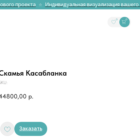
вого проекта
Индивидуальная визуализация вашего ин
0
0
Скамья Касабланка
SKU:
44800,00
р.
Заказать