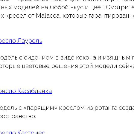
чных моделей на любой вкус и цвет. Смотрит
х кресел от Malacca, которые гарантированн
ресло Лаурель
одель с сидением в виде кокона и изящным 
которые цветовые решения этой модели сейч
ресло Касабланка
дель с «парящим» креслом из ротанга созд
ространство.
ресло Кастриес