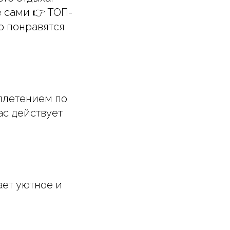
е сами 👉 ТОП-
о понравятся
плетением по
ас действует
ает уютное и