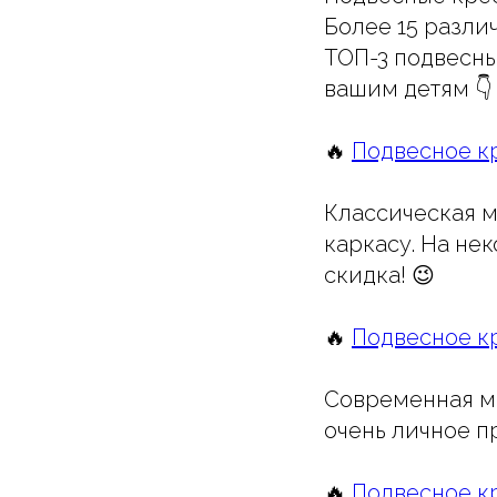
Более 15 разли
ТОП-3 подвесны
вашим детям 👇
🔥
Подвесное к
Классическая м
каркасу. На не
скидка! 😉
🔥
Подвесное к
Современная мо
очень личное п
🔥
Подвесное к