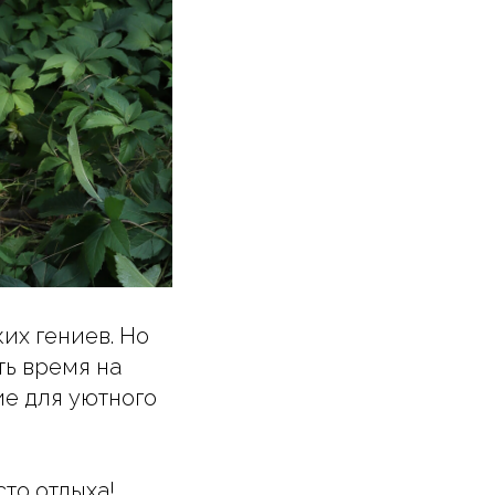
их гениев. Но
ть время на
ие для уютного
то отдыха!