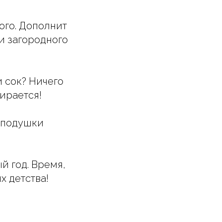
ого. Дополнит
и загородного
 сок? Ничего
ирается!
а подушки
й год. Время,
х детства!