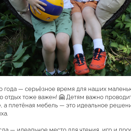
о года — серьёзное время для наших маленьк
то отдых тоже важен! 🤗 Детям важно проводи
, а плетёная мебель — это идеальное решен
ха.
ла — идеальное место для чтения, игр и прос