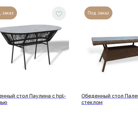
 заказ
Под заказ
и
Юридический адрес:
350059, г.Краснодар, ул.Уральская, д.22
Фактические адреса:
+7
г. Краснодар,
ул. Лизы
Чайкиной 2/3, 2 этаж
нный стол Паулина с hpl-
Обеденный стол Пале
а
г. Москва,
пр-т. Мира 211,
лью
стеклом
ТРЦ Европолис.
ество
Гра
Moсковская обл.,
г.о. Истра,
Пн-
д.Покровское,
Вс:
 оплата
ул. Центральная, здание 33