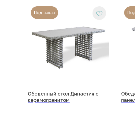
Под заказ
Под
О компани
Каталог
Портфолио
Блог
Обеденный стол Династия с
Обеде
ООО «Малакка Гостеприимство»
Для бизнес
керамогранитом
пане
ИНН 2312318794
Сотруднич
Договор оферты
Контакты
Политика обработки персональных данных
Доставка и
Cогласие на обработку персональных данных