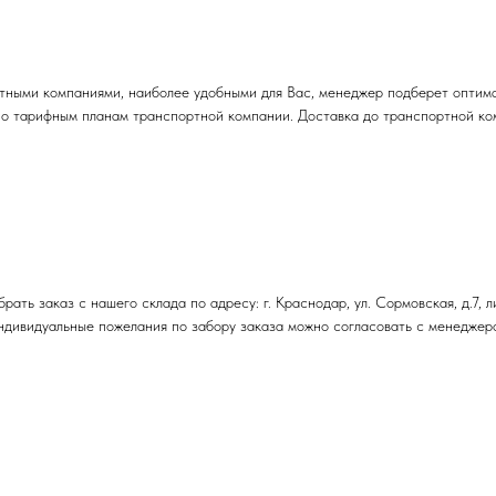
тными компаниями, наиболее удобными для Вас, менеджер подберет оптима
но тарифным планам транспортной компании. Доставка до транспортной ко
ть заказ с нашего склада по адресу: г. Краснодар, ул. Сормовская, д.7, л
 Индивидуальные пожелания по забору заказа можно согласовать с менедже