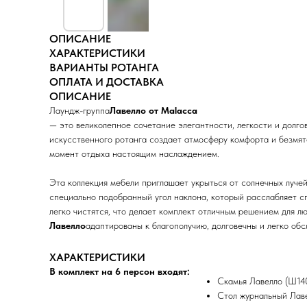
ОПИСАНИЕ
ХАРАКТЕРИСТИКИ
ВАРИАНТЫ РОТАНГА
ОПЛАТА И ДОСТАВКА
ОПИСАНИЕ
Лаундж-группа
Лавелло от Malacca
— это великолепное сочетание элегантности, легкости и долго
искусственного ротанга создает атмосферу комфорта и безмяте
момент отдыха настоящим наслаждением.
Эта коллекция мебели приглашает укрыться от солнечных лучей
специально подобранный угол наклона, который расслабляет с
легко чистятся, что делает комплект отличным решением для л
Лавелло
адаптированы к благополучию, долговечны и легко обс
ХАРАКТЕРИСТИКИ
В комплект на 6 персон входят:
Скамья Лавелло (Ш14
Стол журнальный Лав