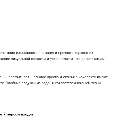
очетание изысканного плетения и прочного каркаса из
щение визуальной легкости и устойчивости, что делает каждый
жении элегантности. Каждое кресло и скамья в комплекте имеют
те. Удобные подушки из водо- и грязеотталкивающей ткани
а 7 персон входят: