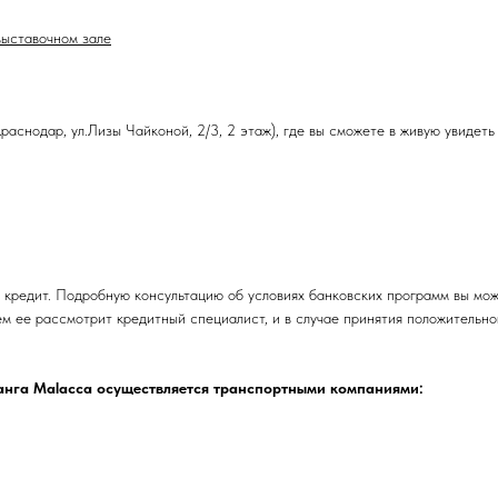
выставочном зале
аснодар, ул.Лизы Чайконой, 2/3, 2 этаж), где вы сможете в живую увидеть
 кредит. Подробную консультацию об условиях банковских программ вы мож
ем ее рассмотрит кредитный специалист, и в случае принятия положительн
танга Malacca осуществляется транспортными компаниями: