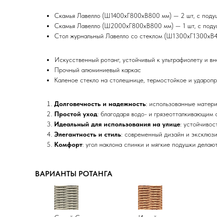
Скамья Лавелло (Ш1400хГ800хВ800 мм) — 2 шт, с поду
Скамья Лавелло (Ш2000хГ800хВ800 мм) — 1 шт, с поду
Стол журнальный Лавелло со стеклом (Ш1300хГ1300хВ4
Искусственный ротанг, устойчивый к ультрафиолету и в
Прочный алюминиевый каркас
Каленое стекло на столешнице, термостойкое и удароп
Долговечность и надежность
: использованные матери
Простой уход
: благодаря водо- и грязеотталкивающим 
Идеальный для использования на улице
: устойчивос
Элегантность и стиль
: современный дизайн и эксклюз
Комфорт
: угол наклона спинки и мягкие подушки дела
ВАРИАНТЫ РОТАНГА