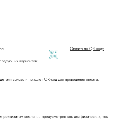
са.
Оплата по QR-коду
 следующих вариантов:
детали заказа и пришлет QR-код для проведения оплаты.
 реквизитам компании предусмотрен как для физических, так