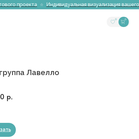
ового проекта
Индивидуальная визуализация вашего и
0
0
группа Лавелло
00
р.
зать