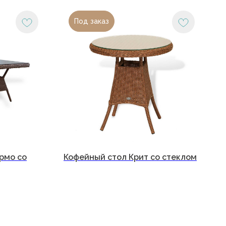
Под заказ
 (918) 270-56-03
рмо со
Кофейный стол Крит со стеклом
office@malacca.ru
фик работы:
сб: с 9:00 до 18:00
 выходной