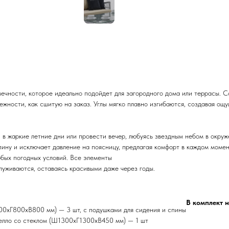
вечности, которое идеально подойдет для загородного дома или террасы. С
жности, как сшитую на заказ. Углы мягко плавно изгибаются, создавая ощу
 в жаркие летние дни или провести вечер, любуясь звездным небом в окру
пину и исключает давление на поясницу, предлагая комфорт в каждом момен
юбых погодных условий. Все элементы
луживаются, оставаясь красивыми даже через годы.
В комплект н
00хГ800хВ800 мм) — 3 шт, с подушками для сидения и спины
елло со стеклом (Ш1300хГ1300хВ450 мм) — 1 шт