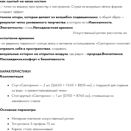
как сшитый на заказ костюм
— точно по вашему пространству и настроению. Стулья на визуально лёгких формах
создают эффект
тонкие опоры, которые делают их волшебно подвешенными
, а общий образ —
результат четко узнаваемого творчества
, в котором есть
Изысканность
,
Элегантность
и стиль,
Неподвластная времени
.
Искусственный ротанг рассчитан на
испытание временем
: он уверенно переносит солнце, влагу и активное использование. «Санторини» помогает
отразить себя в пространствах
, создавать
визуальные истории на открытом воздухе
, где рядом —
природа
,
Впечатления
,
Наслаждение
,
комфорт и безмятежность
.
ХАРАКТЕРИСТИКИ
Комплектация
Стул «Санторини» — 2 шт. (Ш650 × Г650 × В830 мм), с подушкой для сиденья
из водо- и грязеотталкивающей ткани
Стол круглый «Санторини» — 1 шт. (D700 × В760 мм), столешница из
закалённого стекла
Основные параметры
Материал плетения: искусственный ротанг
Тип ротанга: S-профиль 15 мм
Каркас стола: алюминиевый