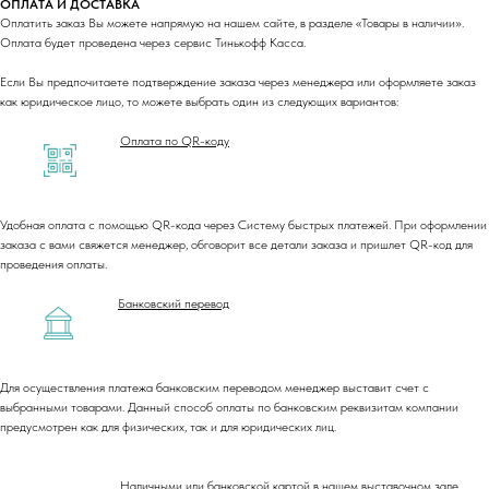
ОПЛАТА И ДОСТАВКА
Оплатить заказ Вы можете напрямую на нашем сайте, в разделе «Товары в наличии».
Оплата будет проведена через сервис Тинькофф Касса.
Если Вы предпочитаете подтверждение заказа через менеджера или оформляете заказ
как юридическое лицо, то можете выбрать один из следующих вариантов:
Оплата по QR-коду
Удобная оплата с помощью QR-кода через Систему быстрых платежей. При оформлении
заказа с вами свяжется менеджер, обговорит все детали заказа и пришлет QR-код для
проведения оплаты.
Банковский перевод
Для осуществления платежа банковским переводом менеджер выставит счет с
выбранными товарами. Данный способ оплаты по банковским реквизитам компании
предусмотрен как для физических, так и для юридических лиц.
Наличными или банковской картой в нашем выставочном зале