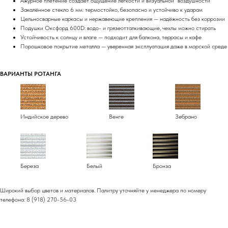
Ажурное плетение создаёт ощущение лёгкости и визуальной “воздушности”
Закалённое стекло 6 мм: термостойко, безопасно и устойчиво к ударам
Цельносварные каркасы и нержавеющие крепления — надёжность без коррозии
Подушки Оксфорд 600D: водо- и грязеотталкивающие, чехлы можно стирать
Устойчивость к солнцу и влаге — подходит для балкона, террасы и кафе
Порошковое покрытие металла — уверенная эксплуатация даже в морской среде
ВАРИАНТЫ РОТАНГА
Индийское дерево
Венге
Зебрано
Береза
Белый
Бронза
Широкий выбор цветов и материалов. Палитру уточняйте у менеджера по номеру
телефона: 8 (918) 270-56-03