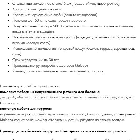
Столешница: закалённое стекло 6 мм (термостойкое, ударопрочное)
Каркас стульев: цельносварной
Крепления: нержавеющие скобы (защита от коррозии)
Нагрузка: до 150 кг на одно посадочное место
Подушки: ткань Оксфорд 600D, грязе- и водоотталкивающая; чехлы съёмные,
возможна стирка в машине
Покрытие металла: порошковая окраска (подходит для уличного использования,
включая морскую среду)
Использование: помещение и открытый воздух (балкон, терраса, веранда, сад,
кафе)
Срок эксплуатации: до 30 лет
Производство: ручная работа мастеров Malacca
Индивидуально: изменение количества стульев по запросу
Балконная группа «Санторини» — это
комплект мебели из искусственного ротанга для балкона
, который добавляет пространству свет, аккуратность и ощущение настоящего отдыха.
Если вы ищете
плетеную мебель для террасы
в средиземноморском стиле с практичным столом и удобными стульями, «Санторини» от
Malacca станет решением для ежедневных уютных ритуалов на свежем воздухе.
Преимущества балконной группы Санторини из искусственного ротанга