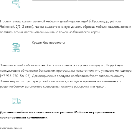
Посетите наш салон плетеной мебели и дизайнерских идей (г.Краснодар, ул.Лизы
Чайконой, 2/3, 2 этаж), где вы сможете в живую увидеть образцы мебели, сделать заказ и
оплатить его на месте наличными или с помощью банковской карты.
Кредит без переплаты
Заказ на нашей фабрике может быть оформлен в рассрочку или кредит. Подробную
консультацию об условиях банковских программ вы можете получить у нашего менеджера
(+7 918 270-56-03). Для оформления продукта необходимо будет заполнить анкету.
+7 (918) 270-56-03
Затем ее рассмотрит кредитный специалист, и в случае принятия положительного
ООО «Малакка
решения банком вы сможете совершить покупку в рассрочку или кредит.
Гостеприимство»
office@malacca.ru
ИНН 2312318794
О компании
Сотрудничество
Доставка мебели из искусственного ротанга Malacca осуществляется
Каталог
Доставка и оплата
транспортными компаниями:
Портфолио
Контакты
Блог
Для бизнеса
Деловые линии