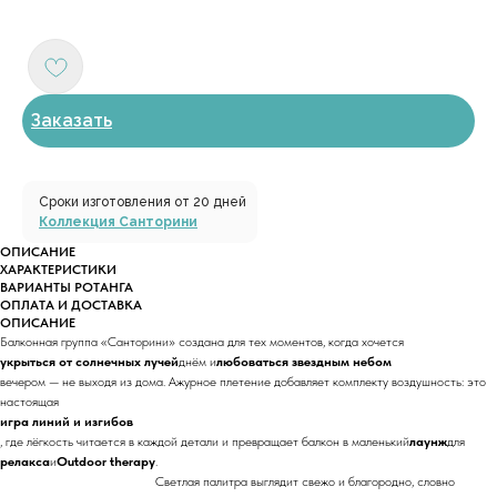
Заказать
Сроки изготовления от 20 дней
Коллекция Санторини
ОПИСАНИЕ
ХАРАКТЕРИСТИКИ
ВАРИАНТЫ РОТАНГА
ОПЛАТА И ДОСТАВКА
ОПИСАНИЕ
Балконная группа «Санторини» создана для тех моментов, когда хочется
укрыться от солнечных лучей
днём и
любоваться звездным небом
вечером — не выходя из дома. Ажурное плетение добавляет комплекту воздушность: это
настоящая
игра линий и изгибов
, где лёгкость читается в каждой детали и превращает балкон в маленький
лаунж
для
релакса
и
Outdoor therapy
.
Светлая палитра выглядит свежо и благородно, словно