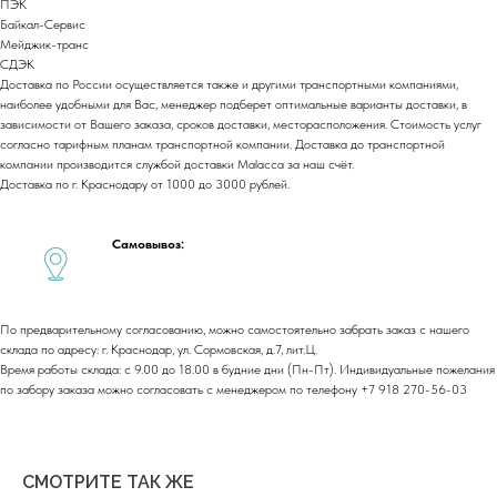
ПЭК
Договор оферты
Байкал-Сервис
Политика обработки персональных данных
Мейджик-транс
Cогласие на обработку персональных данных
СДЭК
Доставка по России осуществляется также и другими транспортными компаниями,
Юридический адрес:
наиболее удобными для Вас, менеджер подберет оптимальные варианты доставки, в
350059, г.Краснодар, ул.Уральская, д.22
зависимости от Вашего заказа, сроков доставки, месторасположения. Стоимость услуг
согласно тарифным планам транспортной компании. Доставка до транспортной
Фактические адреса:
компании производится службой доставки Malacca за наш счёт.
г. Краснодар,
ул. Лизы Чайкиной 2/3, 2 этаж
Доставка по г. Краснодару от 1000 до 3000 рублей.
г. Москва,
пр-т. Мира 211,
ТРЦ Европолис.
Самовывоз:
Moсковская обл.,
г.о. Истра, д.Покровское,
ул. Центральная, здание 33
График работы:
По предварительному согласованию, можно самостоятельно забрать заказ с нашего
Пн-сб: с 9:00 до 18:00
Вс: выходной
склада по адресу: г. Краснодар, ул. Сормовская, д.7, лит.Ц.
Время работы склада: с 9.00 до 18.00 в будние дни (Пн-Пт). Индивидуальные пожелания
по забору заказа можно согласовать с менеджером по телефону +7 918 270-56-03
Copyright©2026
СМОТРИТЕ ТАК ЖЕ