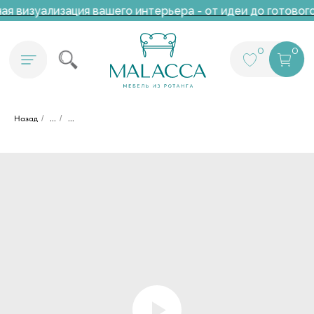
я визуализация вашего интерьера - от идеи до готового
0
0
Назад
/
...
/
...