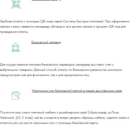
Удобная оплата с помощью QR-кода через Систему быстрых платежей. При оформлении
заказа с вами свяжется менеджер, обговорит все детали заказа и пришлет QR-код для
проведения оплаты.
Банковский перевод
Для осуществления платежа банковским переводом менеджер выставит счет с
выбранными товарами. Данный способ оплаты по банковским реквизитам компании
предусмотрен как для физических, так и для юридических лиц.
Наличными или банковской картой в нашем выставочном зале
Посетите наш салон плетеной мебели и дизайнерских идей (г.Краснодар, ул.Лизы
Чайконой, 2/3, 2 этаж), где вы сможете в живую увидеть образцы мебели, сделать заказ и
оплатить его на месте наличными или с помощью банковской карты.