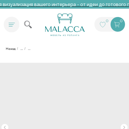
визуализация вашего интерьера - от идеи до готового 
0
0
Назад
/
...
/
...