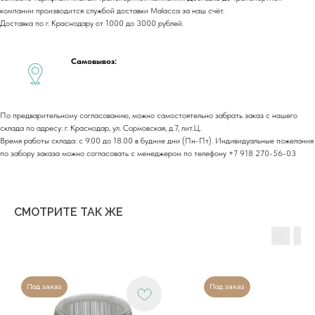
компании производится службой доставки Malacca за наш счёт.
Фактические адреса:
Доставка по г. Краснодару от 1000 до 3000 рублей.
г. Краснодар,
ул. Лизы Чайкиной 2/3, 2 этаж
г. Москва,
пр-т. Мира 211,
ТРЦ Европолис.
Самовывоз:
Moсковская обл.,
г.о. Истра, д.Покровское,
ул. Центральная, здание 33
По предварительному согласованию, можно самостоятельно забрать заказ с нашего
График работы:
склада по адресу: г. Краснодар, ул. Сормовская, д.7, лит.Ц.
Пн-сб: с 9:00 до 18:00
Вс: выходной
Время работы склада: с 9.00 до 18.00 в будние дни (Пн-Пт). Индивидуальные пожелания
по забору заказа можно согласовать с менеджером по телефону +7 918 270-56-03
Copyright©2026
СМОТРИТЕ ТАК ЖЕ
Под заказ
Под заказ