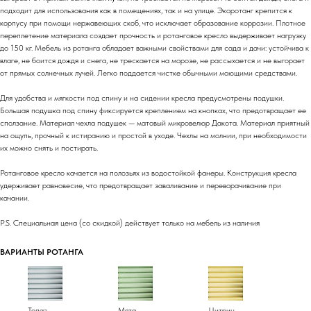
подходит для использования как в помещениях, так и на улице. Экоротанг крепится к
корпусу при помощи нержавеющих скоб, что исключает образование коррозии. Плотное
переплетение материала создает прочность и ротанговое кресло выдерживает нагрузку
до 150 кг. Мебель из ротанга обладает важными свойствами для сада и дачи: устойчива к
влаге, не боится дождя и снега, не трескается на морозе, не рассыхается и не выгорает
от прямых солнечных лучей. Легко поддается чистке обычными моющими средствами.
Для удобства и мягкости под спину и на сидении кресла предусмотрены подушки.
Большая подушка под спину фиксируется креплением на кнопках, что предотвращает ее
сползание. Материал чехла подушек — матовый микровелюр Дакота. Материал приятный
на ощупь, прочный к истиранию и простой в уходе. Чехлы на молнии, при необходимости
их можно снять и постирать.
Ротанговое кресло качается на полозьях из водостойкой фанеры. Конструкция кресла
удерживает равновесие, что предотвращает заваливание и переворачивание при
качании.
P.S. Специальная цена (со скидкой) действует только на мебель из наличия
ВАРИАНТЫ РОТАНГА
Топаз
Мята
Цитрин