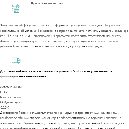
Кредит без переплаты
Заказ на нашей фабрике может быть оформлен в рассрочку или кредит. Подробную
консультацию об условиях банковских программ вы можете получить у нашего менеджера
(+7 918 270-56-03). Для оформления продукта необходимо будет заполнить анкету.
Затем ее рассмотрит кредитный специалист, и в случае принятия положительного
+7 (918) 270-56-03
решения банком вы сможете совершить покупку в рассрочку или кредит.
ООО «Малакка
Гостеприимство»
office@malacca.ru
ИНН 2312318794
О компании
Доставка мебели из искусственного ротанга Malacca осуществляется
Сотрудничество
транспортными компаниями:
Каталог
Доставка и оплата
Портфолио
Контакты
Деловые линии
Блог
Для бизнеса
ПЭК
Байкал-Сервис
Договор оферты
Мейджик-транс
Политика обработки персональных данных
СДЭК
Cогласие на обработку персональных данных
Доставка по России осуществляется также и другими транспортными компаниями,
наиболее удобными для Вас, менеджер подберет оптимальные варианты доставки, в
Юридический адрес:
зависимости от Вашего заказа, сроков доставки, месторасположения. Стоимость услуг
350059, г.Краснодар, ул.Уральская, д.22
согласно тарифным планам транспортной компании. Доставка до транспортной