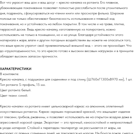
Вот что украсит ваш дом и ваш досуг – кресло-качалка из ротанга. Его плавное,
убаюкивающее покачивание позволяет полностью расслабиться после утомительного
дня, подремать, сфокусироваться на чтении книги или просмотре фильма. Широкие
полозья не только обеспечивают безопасность использования и плавный ход
покачивания, но и устойчивость на любом покрытии. В том числе и на траве, плитке,
террасной доске. Ведь кресло-качалку, изготовленную из полиротанга, можно
использовать не только в помещении, но и на улице. Благодаря устойчивости этого
материала к жаре, влаге и другим погодным воздействиям вы можете не опасаться того,
что ваше кресло утратит свой привлекательный внешний вид – этого не произойдет. Что
до «грузоподъемности», то это кресло готово к высоким весовым нагрузкам и в принципе
обладает высоким запасом прочности.
ХАРАКТЕРИСТИКИ
В комплекте:
Кресло-качалка, с подушками для сидениями и под спину, (Ш760хГ1300хВ970 мм), 1 шт.
Тип ротанга: S-профиль, 15 мм.
Цвет ротанга: белый.
Цвет ткани: синий.
Кресло-качалки из ротанга имеет цельносварной каркас из алюминия, оплетенный
искусственным ротангом. Каркас окрашен порошковой краской, что защищает изделие
от плесени, грибков, ржавчины, и позволяет использовать ее на открытом воздухе даже в
агрессивной морской среде. Экоротанг — это прочный, износостойкий и неприхотливый
в уходе материал. Стойкий к перепадам температур: не рассыхается от жары, не
выгорает от прямых солнечных лучей, не трескается на морозе. Не боится дождя, снега и