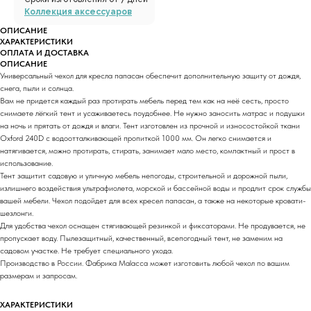
Коллекция аксессуаров
ОПИСАНИЕ
ХАРАКТЕРИСТИКИ
ОПЛАТА И ДОСТАВКА
ОПИСАНИЕ
Универсальный чехол для кресла папасан обеспечит дополнительную защиту от дождя,
снега, пыли и солнца.
Вам не придется каждый раз протирать мебель перед тем как на неё сесть, просто
снимаете лёгкий тент и усаживаетесь поудобнее. Не нужно заносить матрас и подушки
на ночь и прятать от дождя и влаги. Тент изготовлен из прочной и износостойкой ткани
Oxford 240D с водоотталкивающей пропиткой 1000 мм. Он легко снимается и
натягивается, можно протирать, стирать, занимает мало место, компактный и прост в
использование.
Тент защитит садовую и уличную мебель непогоды, строительной и дорожной пыли,
излишнего воздействия ультрафиолета, морской и бассейной воды и продлит срок службы
вашей мебели. Чехол подойдет для всех кресел папасан, а также на некоторые кровати-
шезлонги.
Для удобства чехол оснащен стягивающей резинкой и фиксаторами. Не продувается, не
пропускает воду. Пылезащитный, качественный, всепогодный тент, не заменим на
садовом участке. Не требует специального ухода.
Производство в России. Фабрика Malacca может изготовить любой чехол по вашим
размерам и запросам.
ХАРАКТЕРИСТИКИ