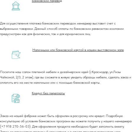
Банковский перевод
Для осуществления платежа банковским переводом менеджер выставит счет с
выбранными товарами. Данный способ оплаты по банковским реквизитам компании
предусмотрен как для физических, так и для юридических лиц.
Наличными или банковской картой в нашем выставочном зале
Посетите наш салон плетеной мебели и дизайнерских идей (г.Краснодар, ул.Лизы
Чайконой, 2/3, 2 этаж), где вы сможете в живую увидеть образцы мебели, сделать заказ и
оплатить его на месте наличными или с помощью банковской карты.
Кредит без переплаты
Заказ на нашей фабрике может быть оформлен в рассрочку или кредит. Подробную
консультацию об условиях банковских программ вы можете получить у нашего менеджера
(+7 918 270-56-03). Для оформления продукта необходимо будет заполнить анкету.
Затем ее рассмотрит кредитный специалист, и в случае принятия положительного