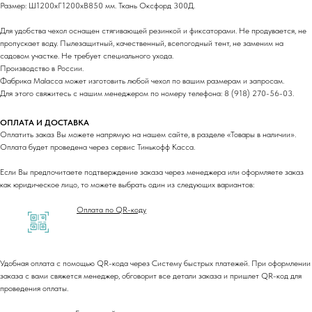
Размер: Ш1200xГ1200xВ850 мм. Ткань Оксфорд 300Д.
Для удобства чехол оснащен стягивающей резинкой и фиксаторами. Не продувается, не
пропускает воду. Пылезащитный, качественный, всепогодный тент, не заменим на
садовом участке. Не требует специального ухода.
Производство в России.
Фабрика Malacca может изготовить любой чехол по вашим размерам и запросам.
Для этого свяжитесь с нашим менеджером по номеру телефона: 8 (918) 270-56-03.
ОПЛАТА И ДОСТАВКА
Оплатить заказ Вы можете напрямую на нашем сайте, в разделе «Товары в наличии».
Оплата будет проведена через сервис Тинькофф Касса.
Если Вы предпочитаете подтверждение заказа через менеджера или оформляете заказ
как юридическое лицо, то можете выбрать один из следующих вариантов:
Оплата по QR-коду
Удобная оплата с помощью QR-кода через Систему быстрых платежей. При оформлении
заказа с вами свяжется менеджер, обговорит все детали заказа и пришлет QR-код для
проведения оплаты.