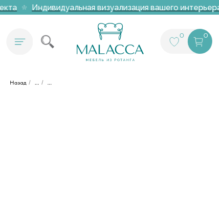
екта
Индивидуальная визуализация вашего интерьера 
0
0
Назад
/
...
/
...