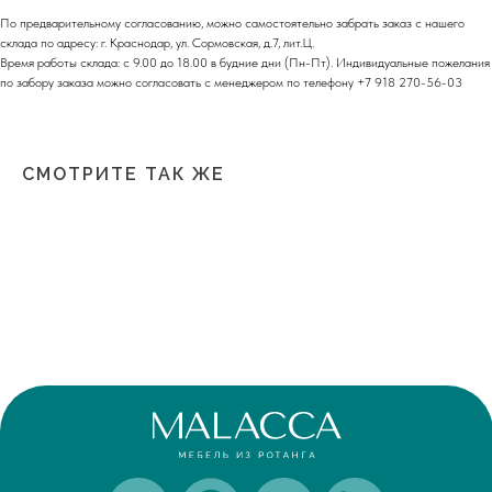
Moсковская обл.,
г.о. Истра, д.Покровское,
ул. Центральная, здание 33
По предварительному согласованию, можно самостоятельно забрать заказ с нашего
склада по адресу: г. Краснодар, ул. Сормовская, д.7, лит.Ц.
Время работы склада: с 9.00 до 18.00 в будние дни (Пн-Пт). Индивидуальные пожелания
График работы:
по забору заказа можно согласовать с менеджером по телефону +7 918 270-56-03
Пн-сб: с 9:00 до 18:00
Вс: выходной
Copyright©2026
СМОТРИТЕ ТАК ЖЕ