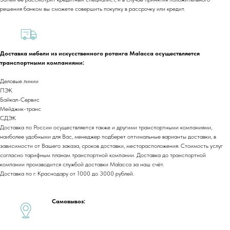
решения банком вы сможете совершить покупку в рассрочку или кредит.
+7 (918) 270-56-03
ООО «Малакка
Гостеприимство»
office@malacca.ru
Доставка мебели из искусственного ротанга Malacca осуществляется
ИНН 2312318794
транспортными компаниями:
О компании
Сотрудничество
Деловые линии
Каталог
Доставка и оплата
ПЭК
Портфолио
Контакты
Байкал-Сервис
Мейджик-транс
Блог
Для бизнеса
СДЭК
Договор оферты
Доставка по России осуществляется также и другими транспортными компаниями,
Политика обработки персональных данных
наиболее удобными для Вас, менеджер подберет оптимальные варианты доставки, в
Cогласие на обработку персональных данных
зависимости от Вашего заказа, сроков доставки, месторасположения. Стоимость услуг
согласно тарифным планам транспортной компании. Доставка до транспортной
Юридический адрес:
компании производится службой доставки Malacca за наш счёт.
350059, г.Краснодар, ул.Уральская, д.22
Доставка по г. Краснодару от 1000 до 3000 рублей.
Фактические адреса:
г. Краснодар,
ул. Лизы Чайкиной 2/3, 2 этаж
Самовывоз:
г. Москва,
пр-т. Мира 211,
ТРЦ Европолис.