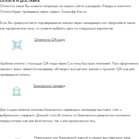
ОПЛАТА И ДОСТАВКА
Оплатить заказ Вы можете напрямую на нашем сайте, в разделе «Товары в наличии».
Оплата будет проведена через сервис Тинькофф Касса.
Если Вы предпочитаете подтверждение заказа через менеджера или оформляете заказ
как юридическое лицо, то можете выбрать один из следующих вариантов:
Оплата по QR-коду
Удобная оплата с помощью QR-кода через Систему быстрых платежей. При оформлении
заказа с вами свяжется менеджер, обговорит все детали заказа и пришлет QR-код для
проведения оплаты.
Банковский перевод
Для осуществления платежа банковским переводом менеджер выставит счет с
выбранными товарами. Данный способ оплаты по банковским реквизитам компании
предусмотрен как для физических, так и для юридических лиц.
Наличными или банковской картой в нашем выставочном зале