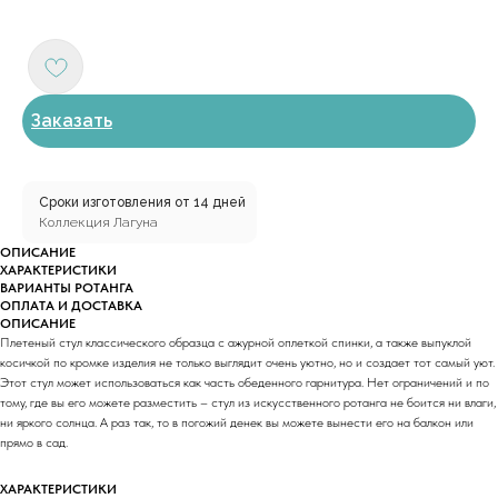
Заказать
Сроки изготовления от 14 дней
Коллекция Лагуна
ОПИСАНИЕ
ХАРАКТЕРИСТИКИ
ВАРИАНТЫ РОТАНГА
ОПЛАТА И ДОСТАВКА
ОПИСАНИЕ
Плетеный стул классического образца с ажурной оплеткой спинки, а также выпуклой
косичкой по кромке изделия не только выглядит очень уютно, но и создает тот самый уют.
Этот стул может использоваться как часть обеденного гарнитура. Нет ограничений и по
тому, где вы его можете разместить – стул из искусственного ротанга не боится ни влаги,
ни яркого солнца. А раз так, то в погожий денек вы можете вынести его на балкон или
прямо в сад.
ХАРАКТЕРИСТИКИ