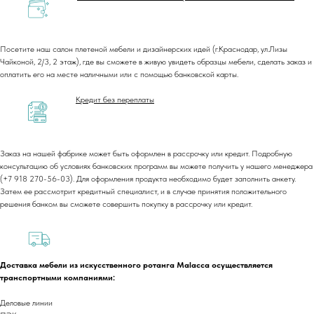
Посетите наш салон плетеной мебели и дизайнерских идей (г.Краснодар, ул.Лизы
Чайконой, 2/3, 2 этаж), где вы сможете в живую увидеть образцы мебели, сделать заказ и
оплатить его на месте наличными или с помощью банковской карты.
Кредит без переплаты
Заказ на нашей фабрике может быть оформлен в рассрочку или кредит. Подробную
консультацию об условиях банковских программ вы можете получить у нашего менеджера
(+7 918 270-56-03). Для оформления продукта необходимо будет заполнить анкету.
Затем ее рассмотрит кредитный специалист, и в случае принятия положительного
решения банком вы сможете совершить покупку в рассрочку или кредит.
+7 (918) 270-56-03
Доставка мебели из искусственного ротанга Malacca осуществляется
транспортными компаниями:
ООО «Малакка
Гостеприимство»
office@malacca.ru
Деловые линии
ИНН 2312318794