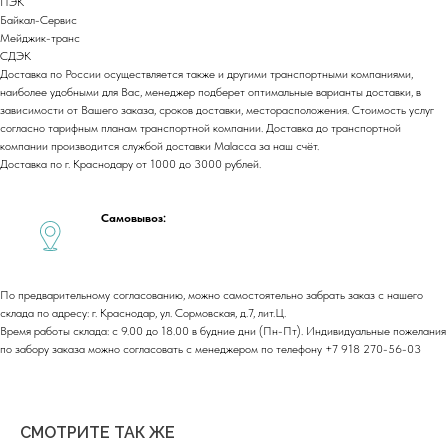
ПЭК
О компании
Байкал-Сервис
Сотрудничество
Мейджик-транс
Каталог
Доставка и оплата
СДЭК
Портфолио
Контакты
Доставка по России осуществляется также и другими транспортными компаниями,
Блог
Для бизнеса
наиболее удобными для Вас, менеджер подберет оптимальные варианты доставки, в
зависимости от Вашего заказа, сроков доставки, месторасположения. Стоимость услуг
Договор оферты
согласно тарифным планам транспортной компании. Доставка до транспортной
Политика обработки персональных данных
компании производится службой доставки Malacca за наш счёт.
Cогласие на обработку персональных данных
Доставка по г. Краснодару от 1000 до 3000 рублей.
Юридический адрес:
350059, г.Краснодар, ул.Уральская, д.22
Самовывоз:
Фактические адреса:
г. Краснодар,
ул. Лизы Чайкиной 2/3, 2 этаж
г. Москва,
пр-т. Мира 211,
По предварительному согласованию, можно самостоятельно забрать заказ с нашего
ТРЦ Европолис.
склада по адресу: г. Краснодар, ул. Сормовская, д.7, лит.Ц.
Moсковская обл.,
г.о. Истра, д.Покровское,
Время работы склада: с 9.00 до 18.00 в будние дни (Пн-Пт). Индивидуальные пожелания
ул. Центральная, здание 33
по забору заказа можно согласовать с менеджером по телефону +7 918 270-56-03
График работы:
Пн-сб: с 9:00 до 18:00
Вс: выходной
СМОТРИТЕ ТАК ЖЕ