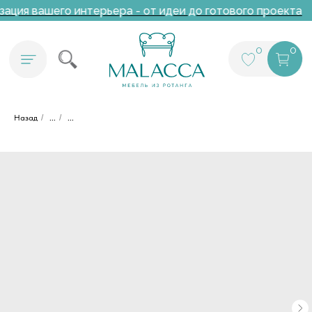
ация вашего интерьера - от идеи до готового проекта
0
0
Назад
/
...
/
...