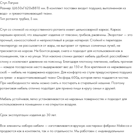
Стул Лагуна
Размер: Ш650хГ620хВ810 мм. В комплект поставки входит подушка, выполненная из
водо- и грязеотталкивающей ткани.
Тип ротанга: трубка, 5 мм.
Стул со спинкой из искусственного ротанга имеет цельносварной каркас. Каркас
окрашен краской, что защищает изделие от плесени, грибков, ржавчины. Экоротанг — это
прочный, износостойкий и неприхотливый в уходе материал. Стойкий к перепадам
температур: не рассыхается от жары, не выгорает от прямых солнечных лучей, не
трескается на морозе. Не боится дождя, снега и подходит для использования как в
помещениях, так и на улице. Угол наклона спинки делают мебель удобной: расслабляют
спину и исключают давление на поясницу. Благодаря плотному плетению, мебель прочная
— каждое посадочное место выдерживает вес до 150 кг. Все крепления из нержавеющих
скоб — мебель не подвержена коррозии. Для комфорта на стуле предусмотрена подушка
из грязе- и водоотталкивающей ткани Оксфорд 600д, которая легко поддается чистке.
При необходимости чехлы можно снять и постирать в стиральной машине. Поэтому
ротанговая мебель отлично подойдет для приема пищи в кругу семьи и друзей.
Мебель устойчивая, легко устанавливаются на неровных поверхностях и подходит для
использования в помещении и на открытом воздухе.
Срок эксплуатации изделия до 30 лет.
Все элементы набора мебели — изготавливается вручную мастерами фабрики Malacca и
продаются как в комплекте, так и по отдельности. Мы работаем с индивидуальными