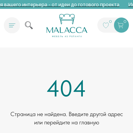
 вашего интерьера - от идеи до готового проекта
Ин
0
0
404
Страница не найдена. Введите другой адрес
или перейдите на главную