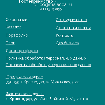
Фактические адреса:
г. Краснодар,
ул. Лизы Чайкиной 2/3, 2 этаж
г. Москва,
пр-т. Мира 211,
ТРЦ Европолис.
Moсковская обл.,
г.о. Истра, д.Покровское,
ул. Центральная, здание 33
График работы:
Пн-сб: с 9:00 до 18:00
Вс: выходной
Copyright©2026