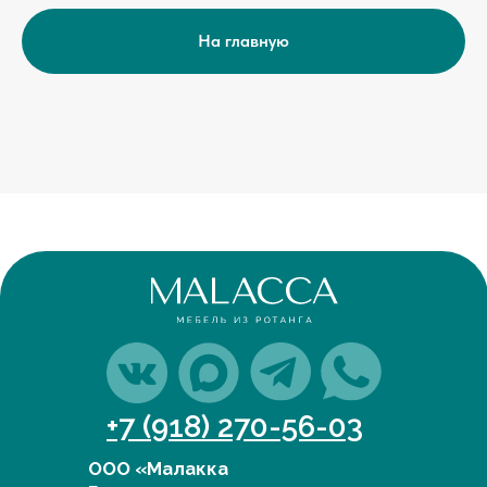
На главную
+7 (918) 270-56-03
ООО «Малакка
Гостеприимство»
office@malacca.ru
ИНН 2312318794
О компании
Сотрудничество
Каталог
Доставка и оплата
Портфолио
Контакты
Блог
Для бизнеса
Договор оферты
Политика обработки персональных данных
Cогласие на обработку персональных данных
Юридический адрес:
350059, г.Краснодар, ул.Уральская, д.22