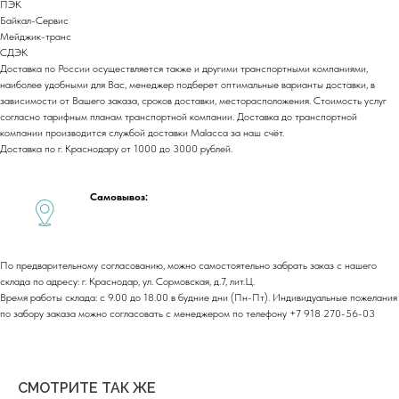
ПЭК
г. Краснодар,
ул. Лизы Чайкиной 2/3, 2 этаж
Байкал-Сервис
г. Москва,
пр-т. Мира 211,
Мейджик-транс
ТРЦ Европолис.
СДЭК
Moсковская обл.,
г.о. Истра, д.Покровское,
Доставка по России осуществляется также и другими транспортными компаниями,
ул. Центральная, здание 33
наиболее удобными для Вас, менеджер подберет оптимальные варианты доставки, в
зависимости от Вашего заказа, сроков доставки, месторасположения. Стоимость услуг
согласно тарифным планам транспортной компании. Доставка до транспортной
График работы:
компании производится службой доставки Malacca за наш счёт.
Пн-сб: с 9:00 до 18:00
Вс: выходной
Доставка по г. Краснодару от 1000 до 3000 рублей.
Copyright©2026
Самовывоз:
По предварительному согласованию, можно самостоятельно забрать заказ с нашего
склада по адресу: г. Краснодар, ул. Сормовская, д.7, лит.Ц.
Время работы склада: с 9.00 до 18.00 в будние дни (Пн-Пт). Индивидуальные пожелания
по забору заказа можно согласовать с менеджером по телефону +7 918 270-56-03
СМОТРИТЕ ТАК ЖЕ