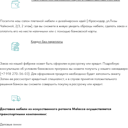
Посетите наш салон плетеной мебели и дизайнерских идей (г.Краснодар, ул.Лизы
Чайконой, 2/3, 2 этаж), где вы сможете в живую увидеть образцы мебели, сделать заказ и
оплатить его на месте наличными или с помощью банковской карты.
+7 (918) 270-56-03
ООО «Малакка
Кредит без переплаты
Гостеприимство»
office@malacca.ru
ИНН 2312318794
О компании
Сотрудничество
Заказ на нашей фабрике может быть оформлен в рассрочку или кредит. Подробную
Каталог
Доставка и оплата
консультацию об условиях банковских программ вы можете получить у нашего менеджера
(+7 918 270-56-03). Для оформления продукта необходимо будет заполнить анкету.
Портфолио
Контакты
Затем ее рассмотрит кредитный специалист, и в случае принятия положительного
Блог
Для бизнеса
решения банком вы сможете совершить покупку в рассрочку или кредит.
Договор оферты
Политика обработки персональных данных
Cогласие на обработку персональных данных
Доставка мебели из искусственного ротанга Malacca осуществляется
Юридический адрес:
транспортными компаниями:
350059, г.Краснодар, ул.Уральская, д.22
Деловые линии
Фактические адреса: