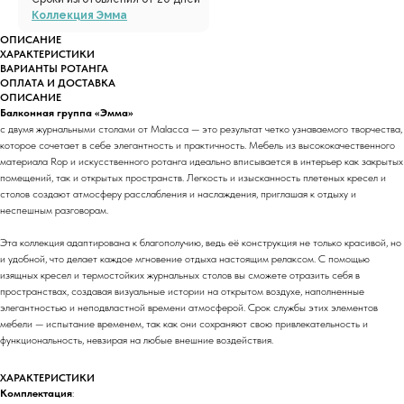
Коллекция Эмма
ОПИСАНИЕ
ХАРАКТЕРИСТИКИ
ВАРИАНТЫ РОТАНГА
ОПЛАТА И ДОСТАВКА
ОПИСАНИЕ
Балконная группа «Эмма»
с двумя журнальными столами от Malacca — это результат четко узнаваемого творчества,
которое сочетает в себе элегантность и практичность. Мебель из высококачественного
материала Rop и искусственного ротанга идеально вписывается в интерьер как закрытых
помещений, так и открытых пространств. Легкость и изысканность плетеных кресел и
столов создают атмосферу расслабления и наслаждения, приглашая к отдыху и
неспешным разговорам.
Эта коллекция адаптирована к благополучию, ведь её конструкция не только красивой, но
и удобной, что делает каждое мгновение отдыха настоящим релаксом. С помощью
изящных кресел и термостойких журнальных столов вы сможете отразить себя в
пространствах, создавая визуальные истории на открытом воздухе, наполненные
элегантностью и неподвластной времени атмосферой. Срок службы этих элементов
мебели — испытание временем, так как они сохраняют свою привлекательность и
функциональность, невзирая на любые внешние воздействия.
ХАРАКТЕРИСТИКИ
Комплектация
: