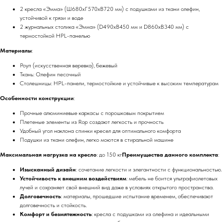
2 кресла «Эмма» (Ш680хГ570хВ720 мм) с подушками из ткани олефин,
устойчивой к грязи и воде
2 журнальных столика «Эмма» (D490хВ450 мм и D860хВ340 мм) с
термостойкой HPL-панелью
Материалы
:
Роуп (искусственная веревка), бежевый
Ткань: Олефин песочный
Столешницы: HPL-панели, термостойкие и устойчивые к высоким температурам
Особенности конструкции
:
Прочные алюминиевые каркасы с порошковым покрытием
Плетеные элементы из Rop создают легкость и прочность
Удобный угол наклона спинки кресел для оптимального комфорта
Подушки из ткани олефин, легко моются в стиральной машине
Максимальная нагрузка на кресло
: до 150 кг
Преимущества данного комплекта
:
Изысканный дизайн
: сочетание легкости и элегантности с функциональностью.
Устойчивость к внешним воздействиям
: мебель не боится ультрафиолетовых
лучей и сохраняет свой внешний вид даже в условиях открытого пространства.
Долговечность
: материалы, прошедшие испытание временем, обеспечивают
долговечность и стойкость.
Комфорт и безмятежность
: кресла с подушками из олефина и идеальными