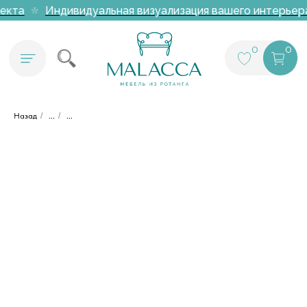
екта
Индивидуальная визуализация вашего интерьера 
0
0
Назад
/
...
/
...