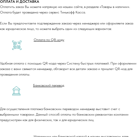
ОПЛАТА И ДОСТАВКА
Оплатить заказ Вы можете напрямую на нашем сайте, в разделе «Товары в наличии».
Оплата будет проведена через сервис Тинькофф Касса.
Если Вы предпочитаете подтверждение заказа через менеджера или оформляете заказ
как юридическое лицо, то можете выбрать один из следующих вариантов:
Оплата по QR-коду
Удобная оплата с помощью QR-кода через Систему быстрых платежей. При оформлении
заказа с вами свяжется менеджер, обговорит все детали заказа и пришлет QR-код для
проведения оплаты.
Банковский перевод
Для осуществления платежа банковским переводом менеджер выставит счет с
выбранными товарами. Данный способ оплаты по банковским реквизитам компании
предусмотрен как для физических, так и для юридических лиц.
Наличными или банковской картой в нашем выставочном зале