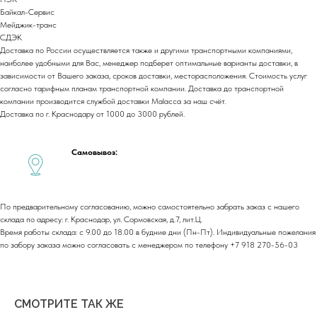
Байкал-Сервис
Мейджик-транс
СДЭК
+7 (918) 270-56-03
Доставка по России осуществляется также и другими транспортными компаниями,
наиболее удобными для Вас, менеджер подберет оптимальные варианты доставки, в
ООО «Малакка
зависимости от Вашего заказа, сроков доставки, месторасположения. Стоимость услуг
Гостеприимство»
office@malacca.ru
согласно тарифным планам транспортной компании. Доставка до транспортной
ИНН 2312318794
компании производится службой доставки Malacca за наш счёт.
Доставка по г. Краснодару от 1000 до 3000 рублей.
О компании
Сотрудничество
Каталог
Доставка и оплата
Портфолио
Самовывоз:
Контакты
Блог
Для бизнеса
Договор оферты
Политика обработки персональных данных
По предварительному согласованию, можно самостоятельно забрать заказ с нашего
Cогласие на обработку персональных данных
склада по адресу: г. Краснодар, ул. Сормовская, д.7, лит.Ц.
Время работы склада: с 9.00 до 18.00 в будние дни (Пн-Пт). Индивидуальные пожелания
Юридический адрес:
по забору заказа можно согласовать с менеджером по телефону +7 918 270-56-03
350059, г.Краснодар, ул.Уральская, д.22
Фактические адреса:
г. Краснодар,
ул. Лизы Чайкиной 2/3, 2 этаж
СМОТРИТЕ ТАК ЖЕ
г. Москва,
пр-т. Мира 211,