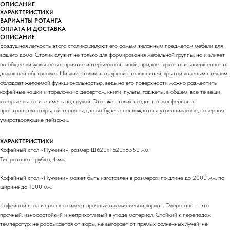
ОПИСАНИЕ
ХАРАКТЕРИСТИКИ
ВАРИАНТЫ РОТАНГА
ОПЛАТА И ДОСТАВКА
ОПИСАНИЕ
Воздушная легкость этого столика делают его самым желанным предметом мебели для
вашего дома. Столик служит не только для формирования мебельной группы, но и влияет
на общее визуальное восприятие интерьера гостиной, придает яркость и завершенность
домашней обстановке. Низкий столик, с ажурной столешницей, крытый каленым стеклом,
обладает желаемой функциональностью, ведь на его поверхности можно разместить
кофейные чашки и тарелочки с десертом, книги, пульты, гаджеты, в общем, все те вещи,
которые вы хотите иметь под рукой. Этот же столик создаст атмосферность
пространства открытой террасы, где вы будете наслаждаться утренним кофе, созерцая
умиротворяющие пейзажи..
ХАРАКТЕРИСТИКИ
Кофейный стол «Пуччини», размер Ш620хГ620хВ550 мм.
Тип ротанга: трубка, 4 мм.
Кофейный стол «Пуччини» может быть изготовлен в размерах: по длине до 2000 мм, по
ширине до 1000 мм.
Кофейный стол из ротанга имеет прочный алюминиевый каркас. Экоротанг — это
прочный, износостойкий и неприхотливый в уходе материал. Стойкий к перепадам
температур: не рассыхается от жары, не выгорает от прямых солнечных лучей, не