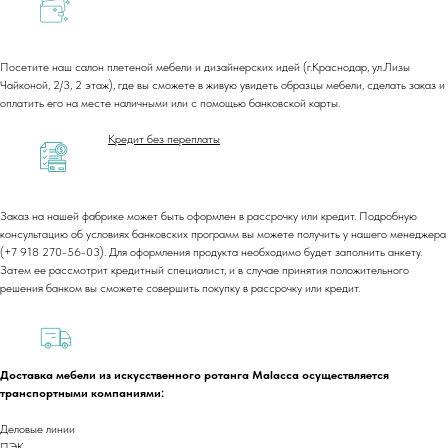
Посетите наш салон плетеной мебели и дизайнерских идей (г.Краснодар, ул.Лизы
Чайконой, 2/3, 2 этаж), где вы сможете в живую увидеть образцы мебели, сделать заказ и
оплатить его на месте наличными или с помощью банковской карты.
Кредит без переплаты
Заказ на нашей фабрике может быть оформлен в рассрочку или кредит. Подробную
консультацию об условиях банковских программ вы можете получить у нашего менеджера
(+7 918 270-56-03). Для оформления продукта необходимо будет заполнить анкету.
Затем ее рассмотрит кредитный специалист, и в случае принятия положительного
решения банком вы сможете совершить покупку в рассрочку или кредит.
Доставка мебели из искусственного ротанга Malacca осуществляется
транспортными компаниями:
Деловые линии
ПЭК