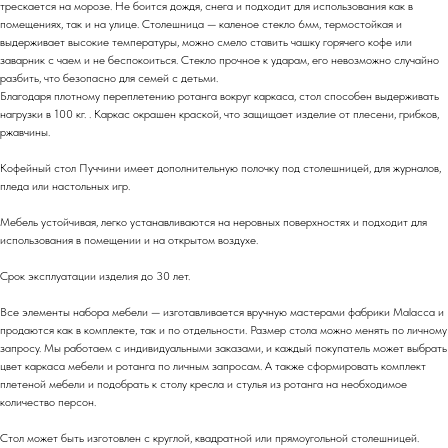
трескается на морозе. Не боится дождя, снега и подходит для использования как в
помещениях, так и на улице. Столешница — каленое стекло 6мм, термостойкая и
выдерживает высокие температуры, можно смело ставить чашку горячего кофе или
заварник с чаем и не беспокоиться. Стекло прочное к ударам, его невозможно случайно
разбить, что безопасно для семей с детьми.
Благодаря плотному переплетению ротанга вокруг каркаса, стол способен выдерживать
нагрузки в 100 кг. . Каркас окрашен краской, что защищает изделие от плесени, грибков,
ржавчины.
Кофейный стол Пуччини имеет дополнительную полочку под столешницей, для журналов,
пледа или настольных игр.
Мебель устойчивая, легко устанавливаются на неровных поверхностях и подходит для
использования в помещении и на открытом воздухе.
Срок эксплуатации изделия до 30 лет.
Все элементы набора мебели — изготавливается вручную мастерами фабрики Malacca и
продаются как в комплекте, так и по отдельности. Размер стола можно менять по личному
запросу. Мы работаем с индивидуальными заказами, и каждый покупатель может выбрать
цвет каркаса мебели и ротанга по личным запросам. А также сформировать комплект
плетеной мебели и подобрать к столу кресла и стулья из ротанга на необходимое
количество персон.
Стол может быть изготовлен с круглой, квадратной или прямоугольной столешницей.