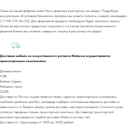
Заказ на нашей фабрике может быть оформлен в рассрочку или кредит. Подробную
консультацию об условиях банковских программ вы можете получить у нашего менеджера
(+7 918 270-56-03). Для оформления продукта необходимо будет заполнить анкету.
Затем ее рассмотрит кредитный специалист, и в случае принятия положительного
решения банком вы сможете совершить покупку в рассрочку или кредит.
Доставка мебели из искусственного ротанга Malacca осуществляется
транспортными компаниями:
Деловые линии
ПЭК
Байкал-Сервис
Мейджик-транс
СДЭК
Доставка по России осуществляется также и другими транспортными компаниями,
наиболее удобными для Вас, менеджер подберет оптимальные варианты доставки, в
+7 (918) 270-56-03
зависимости от Вашего заказа, сроков доставки, месторасположения. Стоимость услуг
согласно тарифным планам транспортной компании. Доставка до транспортной
ООО «Малакка
Гостеприимство»
компании производится службой доставки Malacca за наш счёт.
office@malacca.ru
Доставка по г. Краснодару от 1000 до 3000 рублей.
ИНН 2312318794