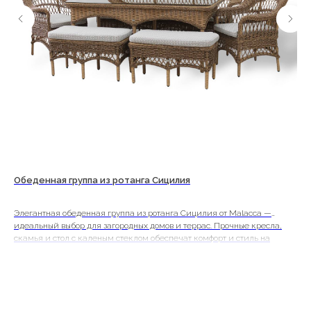
Copyright©2026
Обеденная группа из ротанга Сицилия
Об
ель
Элегантная обеденная группа из ротанга Сицилия от Malacca —
Обе
идеальный выбор для загородных домов и террас. Прочные кресла,
соч
бы,
скамья и стол с каленым стеклом обеспечат комфорт и стиль на
под
многие годы.
ком