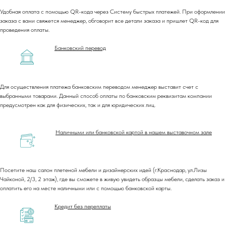
Удобная оплата с помощью QR-кода через Систему быстрых платежей. При оформлении
заказа с вами свяжется менеджер, обговорит все детали заказа и пришлет QR-код для
проведения оплаты.
Банковский перевод
Для осуществления платежа банковским переводом менеджер выставит счет с
выбранными товарами. Данный способ оплаты по банковским реквизитам компании
предусмотрен как для физических, так и для юридических лиц.
Наличными или банковской картой в нашем выставочном зале
Посетите наш салон плетеной мебели и дизайнерских идей (г.Краснодар, ул.Лизы
Чайконой, 2/3, 2 этаж), где вы сможете в живую увидеть образцы мебели, сделать заказ и
оплатить его на месте наличными или с помощью банковской карты.
Кредит без переплаты