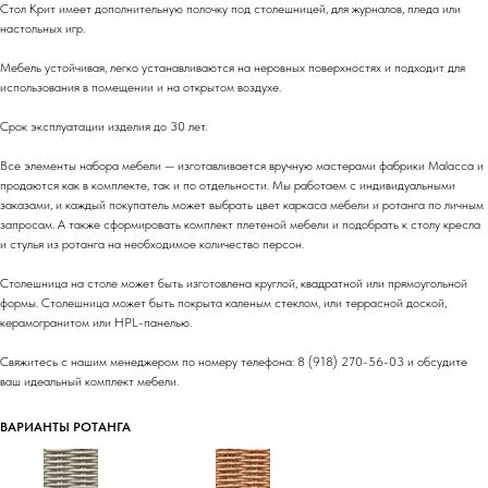
Стол Крит имеет дополнительную полочку под столешницей, для журналов, пледа или
настольных игр.
Мебель устойчивая, легко устанавливаются на неровных поверхностях и подходит для
использования в помещении и на открытом воздухе.
Срок эксплуатации изделия до 30 лет.
Все элементы набора мебели — изготавливается вручную мастерами фабрики Malacca и
продаются как в комплекте, так и по отдельности. Мы работаем с индивидуальными
заказами, и каждый покупатель может выбрать цвет каркаса мебели и ротанга по личным
запросам. А также сформировать комплект плетеной мебели и подобрать к столу кресла
и стулья из ротанга на необходимое количество персон.
Столешница на столе может быть изготовлена круглой, квадратной или прямоугольной
формы. Столешница может быть покрыта каленым стеклом, или террасной доской,
керамогранитом или HPL-панелью.
Свяжитесь с нашим менеджером по номеру телефона: 8 (918) 270-56-03 и обсудите
ваш идеальный комплект мебели.
ВАРИАНТЫ РОТАНГА