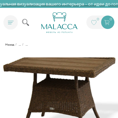
альная визуализация вашего интерьера - от идеи до гот
0
0
Назад
/
...
/
...