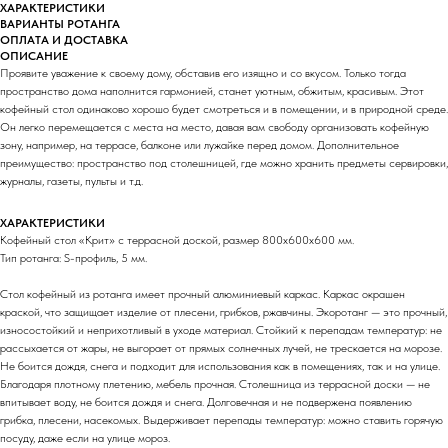
ХАРАКТЕРИСТИКИ
ВАРИАНТЫ РОТАНГА
ОПЛАТА И ДОСТАВКА
ОПИСАНИЕ
Проявите уважение к своему дому, обставив его изящно и со вкусом. Только тогда
пространство дома наполнится гармонией, станет уютным, обжитым, красивым. Этот
кофейный стол одинаково хорошо будет смотреться и в помещении, и в природной среде.
Он легко перемещается с места на место, давая вам свободу организовать кофейную
зону, например, на террасе, балконе или лужайке перед домом. Дополнительное
преимущество: пространство под столешницей, где можно хранить предметы сервировки,
журналы, газеты, пульты и т.д.
ХАРАКТЕРИСТИКИ
Кофейный стол «Крит» с террасной доской, размер 800х600х600 мм.
Тип ротанга: S-профиль, 5 мм.
Стол кофейный из ротанга имеет прочный алюминиевый каркас. Каркас окрашен
краской, что защищает изделие от плесени, грибков, ржавчины. Экоротанг — это прочный,
износостойкий и неприхотливый в уходе материал. Стойкий к перепадам температур: не
рассыхается от жары, не выгорает от прямых солнечных лучей, не трескается на морозе.
Не боится дождя, снега и подходит для использования как в помещениях, так и на улице.
Благодаря плотному плетению, мебель прочная. Столешница из террасной доски — не
впитывает воду, не боится дождя и снега. Долговечная и не подвержена появлению
грибка, плесени, насекомых. Выдерживает перепады температур: можно ставить горячую
посуду, даже если на улице мороз.