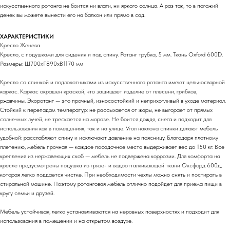
искусственного ротанга не боится ни влаги, ни яркого солнца. А раз так, то в погожий
денек вы можете вынести его на балкон или прямо в сад.
ХАРАКТЕРИСТИКИ
Кресло Женева
Кресло, с подушками для сидения и под спину. Ротанг трубка, 5 мм. Ткань Oxford 600D.
Размеры: Ш700хГ890хВ1170 мм
Кресло со спинкой и подлокотниками из искусственного ротанга имеют цельносварной
каркас. Каркас окрашен краской, что защищает изделие от плесени, грибков,
ржавчины. Экоротанг — это прочный, износостойкий и неприхотливый в уходе материал.
Стойкий к перепадам температур: не рассыхается от жары, не выгорает от прямых
солнечных лучей, не трескается на морозе. Не боится дождя, снега и подходит для
использования как в помещениях, так и на улице. Угол наклона спинки делают мебель
удобной: расслабляют спину и исключают давление на поясницу. Благодаря плотному
плетению, мебель прочная — каждое посадочное место выдерживает вес до 150 кг. Все
крепления из нержавеющих скоб — мебель не подвержена коррозии. Для комфорта на
кресле предусмотрены подушка из грязе- и водоотталкивающей ткани Оксфорд 600д,
которая легко поддается чистке. При необходимости чехлы можно снять и постирать в
стиральной машине. Поэтому ротанговая мебель отлично подойдет для приема пищи в
кругу семьи и друзей.
Мебель устойчивая, легко устанавливаются на неровных поверхностях и подходит для
использования в помещении и на открытом воздухе.