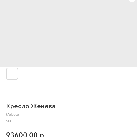
Кресло Женева
Malacca
SKU:
93600,00
р.