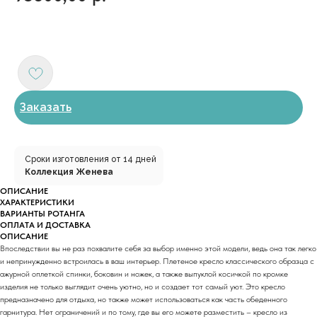
Заказать
Сроки изготовления от 14 дней
Коллекция Женева
ОПИСАНИЕ
ХАРАКТЕРИСТИКИ
ВАРИАНТЫ РОТАНГА
ОПЛАТА И ДОСТАВКА
ОПИСАНИЕ
Впоследствии вы не раз похвалите себя за выбор именно этой модели, ведь она так легко
и непринужденно встроилась в ваш интерьер. Плетеное кресло классического образца с
ажурной оплеткой спинки, боковин и ножек, а также выпуклой косичкой по кромке
изделия не только выглядит очень уютно, но и создает тот самый уют. Это кресло
предназначено для отдыха, но также может использоваться как часть обеденного
гарнитура. Нет ограничений и по тому, где вы его можете разместить – кресло из