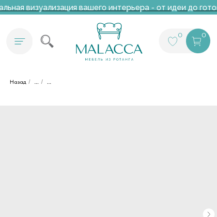
ьная визуализация вашего интерьера - от идеи до гото
0
0
Назад
/
...
/
...