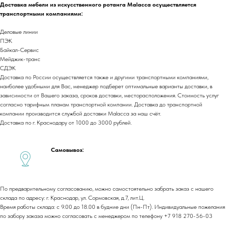
Доставка мебели из искусственного ротанга Malacca осуществляется
ООО «Малакка
транспортными компаниями:
Гостеприимство»
office@malacca.ru
Деловые линии
ИНН 2312318794
ПЭК
О компании
Сотрудничество
Байкал-Сервис
Мейджик-транс
Каталог
Доставка и оплата
СДЭК
Портфолио
Контакты
Доставка по России осуществляется также и другими транспортными компаниями,
Блог
Для бизнеса
наиболее удобными для Вас, менеджер подберет оптимальные варианты доставки, в
зависимости от Вашего заказа, сроков доставки, месторасположения. Стоимость услуг
Договор оферты
согласно тарифным планам транспортной компании. Доставка до транспортной
Политика обработки персональных данных
компании производится службой доставки Malacca за наш счёт.
Cогласие на обработку персональных данных
Доставка по г. Краснодару от 1000 до 3000 рублей.
Юридический адрес:
350059, г.Краснодар, ул.Уральская, д.22
Самовывоз:
Фактические адреса:
г. Краснодар,
ул. Лизы Чайкиной 2/3, 2 этаж
г. Москва,
пр-т. Мира 211,
По предварительному согласованию, можно самостоятельно забрать заказ с нашего
ТРЦ Европолис.
склада по адресу: г. Краснодар, ул. Сормовская, д.7, лит.Ц.
Moсковская обл.,
г.о. Истра, д.Покровское,
Время работы склада: с 9.00 до 18.00 в будние дни (Пн-Пт). Индивидуальные пожелания
ул. Центральная, здание 33
по забору заказа можно согласовать с менеджером по телефону +7 918 270-56-03