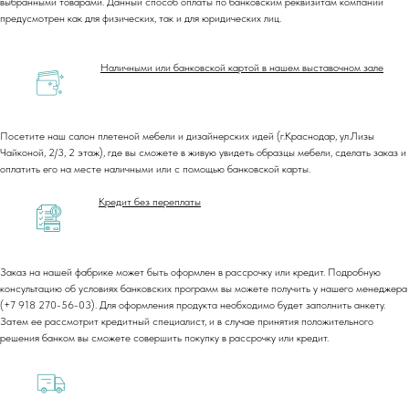
выбранными товарами. Данный способ оплаты по банковским реквизитам компании
предусмотрен как для физических, так и для юридических лиц.
Наличными или банковской картой в нашем выставочном зале
Посетите наш салон плетеной мебели и дизайнерских идей (г.Краснодар, ул.Лизы
Чайконой, 2/3, 2 этаж), где вы сможете в живую увидеть образцы мебели, сделать заказ и
оплатить его на месте наличными или с помощью банковской карты.
Кредит без переплаты
Заказ на нашей фабрике может быть оформлен в рассрочку или кредит. Подробную
консультацию об условиях банковских программ вы можете получить у нашего менеджера
(+7 918 270-56-03). Для оформления продукта необходимо будет заполнить анкету.
Затем ее рассмотрит кредитный специалист, и в случае принятия положительного
решения банком вы сможете совершить покупку в рассрочку или кредит.
+7 (918) 270-56-03