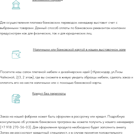
Для осуществления платежа банковским переводом менеджер выставит счет с
выбранными товарами. Данный способ оплаты по банковским реквизитам компании
предусмотрен как для физических, так и для юридических лиц.
Наличными или банковской картой в нашем выставочном зале
Посетите наш салон плетеной мебели и дизайнерских идей (г.Краснодар, ул.Лизы
Чайконой, 2/3, 2 этаж), где вы сможете в живую увидеть образцы мебели, сделать заказ и
оплатить его на месте наличными или с помощью банковской карты.
Кредит без переплаты
Заказ на нашей фабрике может быть оформлен в рассрочку или кредит. Подробную
консультацию об условиях банковских программ вы можете получить у нашего менеджера
(+7 918 270-56-03). Для оформления продукта необходимо будет заполнить анкету.
Затем ее рассмотрит кредитный специалист, и в случае принятия положительного