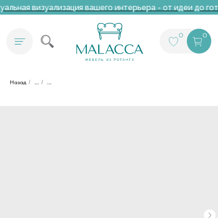
альная визуализация вашего интерьера - от идеи до гот
0
0
Назад
/
...
/
...