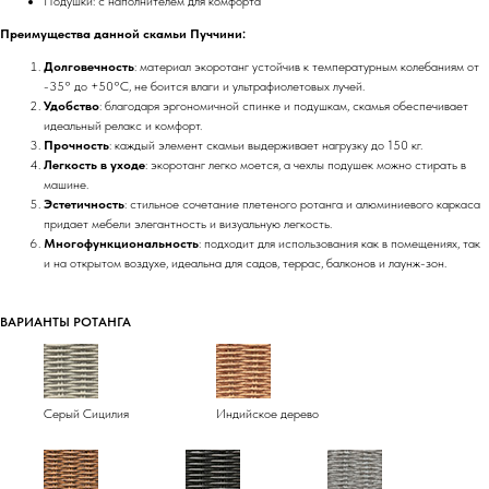
Подушки: с наполнителем для комфорта
Преимущества данной скамьи Пуччини:
Долговечность
: материал экоротанг устойчив к температурным колебаниям от
-35° до +50°C, не боится влаги и ультрафиолетовых лучей.
Удобство
: благодаря эргономичной спинке и подушкам, скамья обеспечивает
идеальный релакс и комфорт.
Прочность
: каждый элемент скамьи выдерживает нагрузку до 150 кг.
Легкость в уходе
: экоротанг легко моется, а чехлы подушек можно стирать в
машине.
Эстетичность
: стильное сочетание плетеного ротанга и алюминиевого каркаса
придает мебели элегантность и визуальную легкость.
Многофункциональность
: подходит для использования как в помещениях, так
и на открытом воздухе, идеальна для садов, террас, балконов и лаунж-зон.
ВАРИАНТЫ РОТАНГА
Серый Сицилия
Индийское дерево