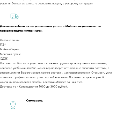
решения банком вы сможете совершить покупку в рассрочку или кредит.
Доставка мебели из искусственного ротанга Malacca осуществляется
транспортными компаниями:
Деловые линии
ПЭК
Байкал-Сервис
Мейджик-транс
+7 (918) 270-56-03
СДЭК
ООО «Малакка
Доставка по России осуществляется также и другими транспортными компаниями,
Гостеприимство»
наиболее удобными для Вас, менеджер подберет оптимальные варианты доставки, в
office@malacca.ru
зависимости от Вашего заказа, сроков доставки, месторасположения. Стоимость услуг
ИНН 2312318794
согласно тарифным планам транспортной компании. Доставка до транспортной
О компании
Сотрудничество
компании производится службой доставки Malacca за наш счёт.
Доставка по г. Краснодару от 1000 до 3000 рублей.
Каталог
Доставка и оплата
Портфолио
Контакты
Блог
Для бизнеса
Самовывоз:
Договор оферты
Политика обработки персональных данных