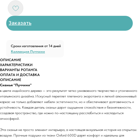
Заказать
Сроки изготовления от 14 дней
Коллекция Пуччини
ОПИСАНИЕ
ХАРАКТЕРИСТИКИ
ВАРИАНТЫ РОТАНГА
ОПЛАТА И ДОСТАВКА
ОПИСАНИЕ
Скамья "Пуччини"
в цвете индийского дерева — это результат четко узнаваемого творчества и утонченного
итальянского дизайна. Искусный переплет плетеного экоротанга и легкий алюминиевый
каркас не только добавляют мебели эстетичности, но и обеспечивают долговечность и
устойчивость. Каждая деталь скамьи дарит ощущение спокойствия и безмятежности,
создавая пространство, где можно по-настоящему расслабиться и насладиться
атмосферой.
Эта скамья не просто элемент интерьера, а настоящая визуальная история на открытом
воздухе. Прочные подушки из ткани Oxford 600D дарят комфорт и идеальны для