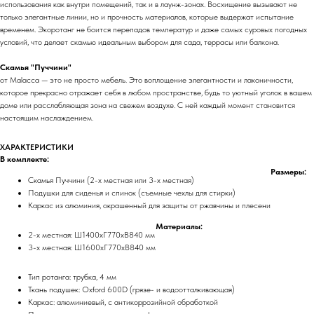
использования как внутри помещений, так и в лаунж-зонах. Восхищение вызывают не
только элегантные линии, но и прочность материалов, которые выдержат испытание
временем. Экоротанг не боится перепадов температур и даже самых суровых погодных
условий, что делает скамью идеальным выбором для сада, террасы или балкона.
Скамья "Пуччини"
от Malacca — это не просто мебель. Это воплощение элегантности и лаконичности,
которое прекрасно отражает себя в любом пространстве, будь то уютный уголок в вашем
доме или расслабляющая зона на свежем воздухе. С ней каждый момент становится
настоящим наслаждением.
ХАРАКТЕРИСТИКИ
В комплекте:
Размеры:
Скамья Пуччини (2-х местная или 3-х местная)
Подушки для сиденья и спинок (съемные чехлы для стирки)
Каркас из алюминия, окрашенный для защиты от ржавчины и плесени
Материалы:
2-х местная: Ш1400хГ770хВ840 мм
3-х местная: Ш1600хГ770хВ840 мм
Тип ротанга: трубка, 4 мм
Ткань подушек: Oxford 600D (грязе- и водоотталкивающая)
Каркас: алюминиевый, с антикоррозийной обработкой