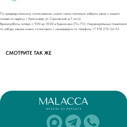
По предварительному согласованию, можно самостоятельно забрать заказ с нашего
склада по адресу: г. Краснодар, ул. Сормовская, д.7, лит.Ц.
Время работы склада: с 9.00 до 18.00 в будние дни (Пн-Пт). Индивидуальные пожелания
по забору заказа можно согласовать с менеджером по телефону +7 918 270-56-03
СМОТРИТЕ ТАК ЖЕ