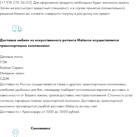
(+7 918 270-56-03). Для оформления продукта необходимо будет заполнить анкету.
Каталог
Доставка и оплата
Затем ее рассмотрит кредитный специалист, и в случае принятия положительного
Портфолио
Контакты
решения банком вы сможете совершить покупку в рассрочку или кредит.
Блог
Для бизнеса
Договор оферты
Политика обработки персональных данных
Доставка мебели из искусственного ротанга Malacca осуществляется
Cогласие на обработку персональных данных
транспортными компаниями:
Юридический адрес:
350059, г.Краснодар, ул.Уральская, д.22
Деловые линии
ПЭК
Байкал-Сервис
Фактические адреса:
г. Краснодар,
ул. Лизы Чайкиной 2/3, 2 этаж
Мейджик-транс
СДЭК
г. Москва,
пр-т. Мира 211,
Доставка по России осуществляется также и другими транспортными компаниями,
ТРЦ Европолис.
наиболее удобными для Вас, менеджер подберет оптимальные варианты доставки, в
Moсковская обл.,
г.о. Истра, д.Покровское,
зависимости от Вашего заказа, сроков доставки, месторасположения. Стоимость услуг
ул. Центральная, здание 33
согласно тарифным планам транспортной компании. Доставка до транспортной
компании производится службой доставки Malacca за наш счёт.
График работы:
Доставка по г. Краснодару от 1000 до 3000 рублей.
Пн-сб: с 9:00 до 18:00
Вс: выходной
Самовывоз:
Copyright©2026