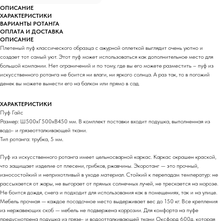
ОПИСАНИЕ
ХАРАКТЕРИСТИКИ
ВАРИАНТЫ РОТАНГА
ОПЛАТА И ДОСТАВКА
ОПИСАНИЕ
Плетеный пуф классического образца с ажурной оплеткой выглядит очень уютно и
создает тот самый уют. Этот пуф может использоваться как дополнительное место для
большой компании. Нет ограничений и по тому, где вы его можете разместить – пуф из
искусственного ротанга не боится ни влаги, ни яркого солнца. А раз так, то в погожий
денек вы можете вынести его на балкон или прямо в сад.
ХАРАКТЕРИСТИКИ
Пуф Гайс
Размер: Ш500хГ500хВ450 мм. В комплект поставки входит подушка, выполненная из
водо- и грязеотталкивающей ткани.
Тип ротанга: трубка, 5 мм.
Пуф из искусственного ротанга имеет цельносварной каркас. Каркас окрашен краской,
что защищает изделие от плесени, грибков, ржавчины. Экоротанг — это прочный,
износостойкий и неприхотливый в уходе материал. Стойкий к перепадам температур: не
рассыхается от жары, не выгорает от прямых солнечных лучей, не трескается на морозе.
Не боится дождя, снега и подходит для использования как в помещениях, так и на улице.
Мебель прочная — каждое посадочное место выдерживает вес до 150 кг. Все крепления
из нержавеющих скоб — мебель не подвержена коррозии. Для комфорта на пуфе
предусмотрена подушка из грязе- и водоотталкивающей ткани Оксфорд 600д, которая