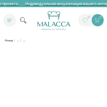
о проекта
Индивидуальная визуализация вашего интер
0
0
Назад
/
...
/
...