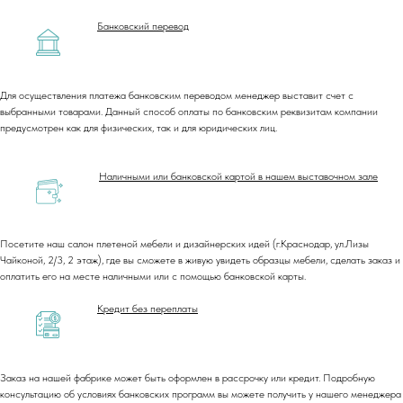
Банковский перевод
Для осуществления платежа банковским переводом менеджер выставит счет с
выбранными товарами. Данный способ оплаты по банковским реквизитам компании
предусмотрен как для физических, так и для юридических лиц.
Наличными или банковской картой в нашем выставочном зале
Посетите наш салон плетеной мебели и дизайнерских идей (г.Краснодар, ул.Лизы
Чайконой, 2/3, 2 этаж), где вы сможете в живую увидеть образцы мебели, сделать заказ и
оплатить его на месте наличными или с помощью банковской карты.
+7 (918) 270-56-03
Кредит без переплаты
ООО «Малакка
Гостеприимство»
office@malacca.ru
ИНН 2312318794
Заказ на нашей фабрике может быть оформлен в рассрочку или кредит. Подробную
консультацию об условиях банковских программ вы можете получить у нашего менеджера
О компании
Сотрудничество